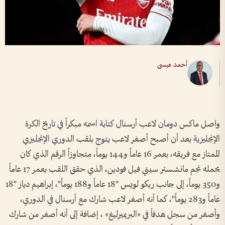
أحمد عيسى
واصل ماكس دومان لاعب أرسنال كتابة اسمه مبكراً في تاريخ الكرة
الإنجليزية بعد أن أصبح أصغر لاعب يتوج بلقب الدوري الإنجليزي
الممتاز مع فريقه، بعمر 16 عاماً و144 يوماً، متجاوزاً الرقم الذي كان
يحمله نجم مانشستر سيتي فيل فودين، الذي حقق اللقب بعمر 17 عاماً
و350 يوماً، إلى جانب ريكو لويس "18 عاماً و188 يوماً"، إبراهيم دياز "18
عاماً و283 يوماً"، كما أنه أصغر لاعب شارك مع أرسنال في الدوري،
وأصغر من سجل هدفاً في «البريميرليغ» ، إضافة إلى أنه أصغر من شارك