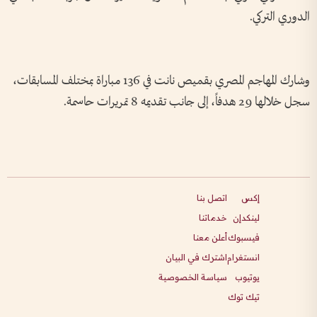
الدوري التركي.
وشارك المهاجم المصري بقميص نانت في 136 مباراة بمختلف المسابقات،
سجل خلالها 29 هدفاً، إلى جانب تقديمه 8 تمريرات حاسمة.
إكس
اتصل بنا
لينكدإن
خدماتنا
فيسبوك
أعلن معنا
انستغرام
اشترك في البيان
يوتيوب
سياسة الخصوصية
تيك توك