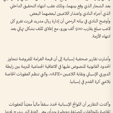
بعد الشجار الذي وقع بينهما، وذلك عقب انتهاء التحقيق الداخلي
الذي أجراه النادي واعتذار اللاعبين لبعضهما البعض.
وأوضح النادي في بيانه الرسمي أن إدارة ريال مدريد قررت تغريم كل
لاعب مبلغ يقارب 500 ألف يورو، مع إغلاق الملف بشكل نهائي بعد
انتهاء الأزمة.
وأشارت تقارير صحفية إسبانية إلى أن قيمة الغرامة المفروضة تتجاوز
الحدود القانونية المنصوص عليها في الاتفاقية الجماعية المبرمة بين رابطة
الدوري الإسباني ونقابة اللاعبين «AFE»، والتي تنظم العقوبات الخاصة
بلاعبي كرة القدم في إسبانيا.
وأكدت التقارير أن اللوائح الإسبانية تحدد سقفاً مالياً معيّناً للعقوبات
الخاصة بالمخالفات المصنّفة «خطيرة جداً»، وهي الفئة التي يندرج تحتها