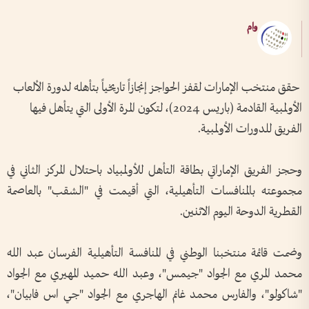
وام
حقق منتخب الإمارات لقفز الحواجز إنجازاً تاريخياً بتأهله لدورة الألعاب
الأولمبية القادمة (باريس 2024)، لتكون المرة الأولى التي يتأهل فيها
الفريق للدورات الأولمبية.
وحجز الفريق الإماراتي بطاقة التأهل للأولمبياد باحتلال المركز الثاني في
مجموعته بالمنافسات التأهيلية، التي أقيمت في "الشقب" بالعاصمة
القطرية الدوحة اليوم الاثنين.
وضمت قائمة منتخبنا الوطني في المنافسة التأهيلية الفرسان عبد الله
محمد المري مع الجواد "جيمس"، وعبد الله حميد المهيري مع الجواد
"شاكولو"، والفارس محمد غانم الهاجري مع الجواد "جي اس فابيان"،