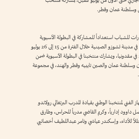
لأهلي خلال الفترة من 27 يونيو الجاري حتى الأول من يوليو المقبل، بمشاركة منتخب
رات للشباب استعداداً للمشاركة في البطولة الآسيوية
التاسعة عشرة لكرة اليد تحت 20 عاماً، المقررة في مدينة تشوزو الصينية خلال الفترة من 15 إلى 26 يوليو
المقبل، والمؤهلة إلى بطولة العالم للشباب 2027 في مقدونيا، ويشارك منتخبنا في البطولة الآسيوية ضمن
يران وسلطنة عمان والصين تايبيه وقطر والهند، في مجموعة
بالإضافة إلى الجهاز الفني لمنتخبنا الوطني بقيادة المدرب البرتغالي رولاندو
داوود إدارياً، وكريم القاضي مدرباً للحراس، وطارق
حللاً للأداء، وإسكندر عياشي وتامر عبداللطيف أخصائيي