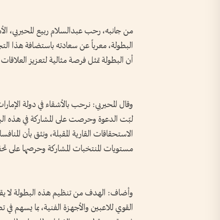
من جانبه، رحب عبدالسلام ربيع المحيربي، الأمين
البطولة، معرباً عن سعادته باستضافة هذا الت
أن البطولة تمثل فرصة مثالية لتعزيز العلاقات ا
وقال المحيربي: نرحب بالأشقاء في دولة الإمار
لبّت الدعوة وحرصت على المشاركة في هذه ال
الاستحقاقات القارية المقبلة، ونثق بأن الم
مستويات المنتخبات المشاركة وحرصها على تحقي
وأضاف: الهدف من تنظيم هذه البطولة لا يقتص
القوي للاعبين والأجهزة الفنية، بما يسهم في تطو