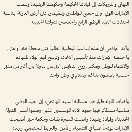
التهاني والتبريكات إلى قيادتنا الحكيمة وحكومتنا الرشيدة وشعب
الإمارات الوفي، وإلى جميع المواطنين والمقيمين على أرض الدولة، بمناسبة
احتفالات العيد الوطني الرابع والخمسين لدولتنا الحبيبة.
وأكد الهاشمي أن هذه المناسبة الوطنية الغالية تمثل محطة فخر واعتزاز
بما حققته الإمارات منذ تأسيس الاتحاد، وترسخ قيم الولاء للقيادة
والانتماء للوطن وتعكس روح التعايش التي تميز الدولة بين أكثر من مئتي
جنسية يعيشون بتناغم وسلام في وطن واحد.
وأضاف اللواء طيار «م» عبدالله السيد الهاشمي: إن العيد الوطني
مناسبة نستذكر فيها جهود الآباء المؤسسين الذين وضعوا أسس الدولة
الحديثة، وقيادة رشيدة واصلت المسيرة بثبات وحكمة حتى أصبحت
الإمارات نموذجاً عالمياً في التنمية، والأمن، والترابط المجتمعي. وبهذه