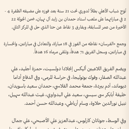
تُوّج شباب الأهلي بطلاً لدوري تحت 21 سنة بعد فوزه على مضيفه الظفرة 4 -
2 في مباراتهما على ملعب استاد حمدان بن زايد آل نهيان، ضمن الجولة 22
الأخيرة من عمر المسابقة، وبفارق 3 نقاط عن حتا الذي حل في المركز الثاني.
وجمع «الفرسان» نقاطه من الفوز في 18 مباراة، والتعادل في مباراتين، والخسارة
في مباراتين، وسجل الفريق 71 هدفاً، وتلقى مرماه 16 هدفاً.
ويضم الفريق اللاعبين أليكس إنجلادا دولسيت، حمزة أجليد، علي
عبدالله الصفار، وفوك بوتوليجا، في حراسة المرمى، وفي الدفاع أداما
ديوماند، آدم بيردة، جمعة محمد الفلاسي، حمدان سعيد باسويدان،
خليفة أبابكر سى سيسي، سعيد علي البدواوي، غيث عبدالله سهيل،
نبيل نورالدين حلاوة، وسام أرباطي، وعبدالله حسن أحمد.
وفي الوسط، جوناتان كارلوس، عبدالعزيز علي الأصبحي، علي جمال