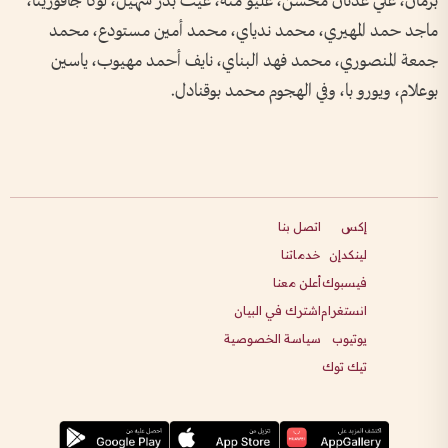
برمان، علي عدنان محسن، عليو منه، غيث بدر سهيل، لوكا جافورينا،
ماجد حمد المهيري، محمد ندياي، محمد أمين مستودع، محمد
جمعة المنصوري، محمد فهد البناي، نايف أحمد مهيوب، ياسين
بوعلام، ويورو با، وفي الهجوم محمد بوقنادل.
إكس
اتصل بنا
لينكدإن
خدماتنا
فيسبوك
أعلن معنا
انستغرام
اشترك في البيان
يوتيوب
سياسة الخصوصية
تيك توك