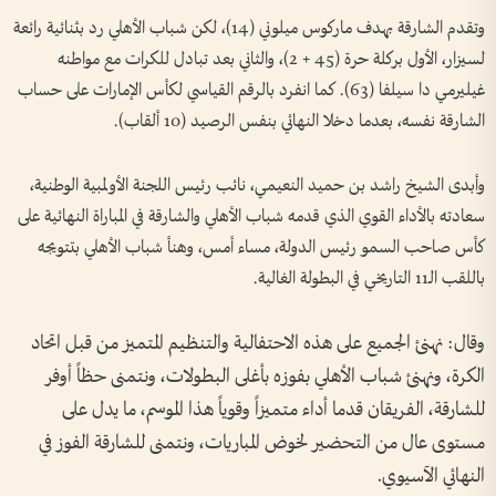
وتقدم الشارقة بهدف ماركوس ميلوني (14)، لكن شباب الأهلي رد بثنائية رائعة
لسيزار، الأول بركلة حرة (45 + 2)، والثاني بعد تبادل للكرات مع مواطنه
غيليرمي دا سيلفا (63). كما انفرد بالرقم القياسي لكأس الإمارات على حساب
الشارقة نفسه، بعدما دخلا النهائي بنفس الرصيد (10 ألقاب).
وأبدى الشيخ راشد بن حميد النعيمي، نائب رئيس اللجنة الأولمبية الوطنية،
سعادته بالأداء القوي الذي قدمه شباب الأهلي والشارقة في المباراة النهائية على
كأس صاحب السمو رئيس الدولة، مساء أمس، وهنأ شباب الأهلي بتتويجه
باللقب الـ11 التاريخي في البطولة الغالية.
وقال: نهنئ الجميع على هذه الاحتفالية والتنظيم المتميز من قبل اتحاد
الكرة، ونهنئ شباب الأهلي بفوزه بأغلى البطولات، ونتمنى حظاً أوفر
للشارقة، الفريقان قدما أداء متميزاً وقوياً هذا الموسم، ما يدل على
مستوى عال من التحضير لخوض المباريات، ونتمنى للشارقة الفوز في
النهائي الآسيوي.