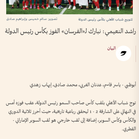
فرحة 
تصوير: سالم خميس وإبراهيم صادق
تتويج شباب الأهلي بكأس رئيس الدولة
راشد النعيمي: نبارك لـ«الفرسان» الفوز بكأس رئيس الدولة
البيان
أبوظبي - ياسر قاسم، عدنان الغربي، محمد صادق، إيهاب زهدي
توج شباب الأهلي بلقب كأس صاحب السمو رئيس الدولة، عقب فوزه أمس
في النهائي على الشارقة 2 - 1 ليحقق رباعية تاريخية، حيث أحرز ثلاثية الدوري
والكأس وكأس السوبر، إضافة إلى لقب خارجي هو لقب السوبر الإماراتي -
القطري.