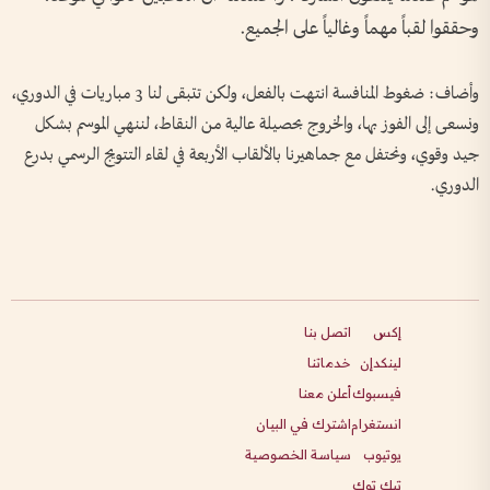
وحققوا لقباً مهماً وغالياً على الجميع.
وأضاف: ضغوط المنافسة انتهت بالفعل، ولكن تتبقى لنا 3 مباريات في الدوري،
ونسعى إلى الفوز بها، والخروج بحصيلة عالية من النقاط، لننهي الموسم بشكل
جيد وقوي، ونحتفل مع جماهيرنا بالألقاب الأربعة في لقاء التتويج الرسمي بدرع
الدوري.
إكس
اتصل بنا
لينكدإن
خدماتنا
فيسبوك
أعلن معنا
انستغرام
اشترك في البيان
يوتيوب
سياسة الخصوصية
تيك توك