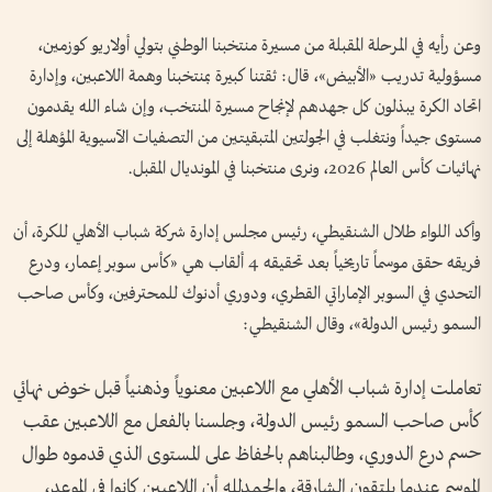
وعن رأيه في المرحلة المقبلة من مسيرة منتخبنا الوطني بتولي أولاريو كوزمين،
مسؤولية تدريب «الأبيض»، قال: ثقتنا كبيرة بمنتخبنا وهمة اللاعبين، وإدارة
اتحاد الكرة يبذلون كل جهدهم لإنجاح مسيرة المنتخب، وإن شاء الله يقدمون
مستوى جيداً ونتغلب في الجولتين المتبقيتين من التصفيات الآسيوية المؤهلة إلى
نهائيات كأس العالم 2026، ونرى منتخبنا في المونديال المقبل.
وأكد اللواء طلال الشنقيطي، رئيس مجلس إدارة شركة شباب الأهلي للكرة، أن
فريقه حقق موسماً تاريخياً بعد تحقيقه 4 ألقاب هي «كأس سوبر إعمار، ودرع
التحدي في السوبر الإماراتي القطري، ودوري أدنوك للمحترفين، وكأس صاحب
السمو رئيس الدولة»، وقال الشنقيطي:
تعاملت إدارة شباب الأهلي مع اللاعبين معنوياً وذهنياً قبل خوض نهائي
كأس صاحب السمو رئيس الدولة، وجلسنا بالفعل مع اللاعبين عقب
حسم درع الدوري، وطالبناهم بالحفاظ على المستوى الذي قدموه طوال
الموسم عندما يلتقون الشارقة، والحمدلله أن اللاعبين كانوا في الموعد،