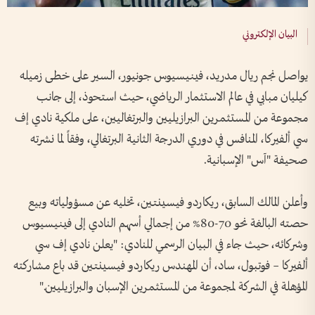
البيان الإلكتروني
يواصل نجم ريال مدريد، فينيسيوس جونيور، السير على خطى زميله
كيليان مبابي في عالم الاستثمار الرياضي، حيث استحوذ، إلى جانب
مجموعة من المستثمرين البرازيليين والبرتغاليين، على ملكية نادي إف
سي ألفيركا، المنافس في دوري الدرجة الثانية البرتغالي، وفقاً لما نشرته
صحيفة "آس" الإسبانية.
وأعلن المالك السابق، ريكاردو فيسينتين، تخليه عن مسؤولياته وبيع
حصته البالغة نحو 70-80% من إجمالي أسهم النادي إلى فينيسيوس
وشركائه، حيث جاء في البيان الرسمي للنادي: "يعلن نادي إف سي
ألفيركا – فوتبول، ساد، أن المهندس ريكاردو فيسينتين قد باع مشاركته
المؤهلة في الشركة لمجموعة من المستثمرين الإسبان والبرازيليين."