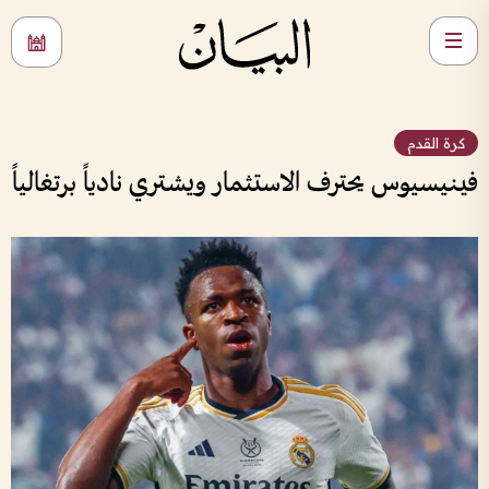
كرة القدم
فينيسيوس يحترف الاستثمار ويشتري نادياً برتغالياً