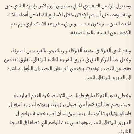
وسيتولى الرئيس التنفيذي الحالي، ماتيوس أورنيلاس، إدارة النادي حتى
نهاية الموسم، على أن يتم الإعلان خلال الأسابيع المقبلة عن أسماء الملاك
الجدد الذين سيرافقون فينيسيوس في مشروعه الاستثماري، ولم يتم
الكشف عن القيمة المالية للصفقة.
ويقع نادي ألفيركا في مدينة ألفيركا دو ريباتيجو، بالقرب من لشبونة،
ويحتل حالياً المركز الثاني في دوري الدرجة الثانية البرتغالي، بفارق نقطتين
فقط عن المتصدر تونديلا، ويضمن الفريقان المتصدران التأهل مباشرة
إلى الدوري البرتغالي الممتاز.
ويحظى نادي ألفيركا بتاريخ طويل من الارتباط بكرة القدم البرازيلية،
حيث يضم حالياً 15 لاعباً من أصول برازيلية، ويقوده المدرب البرتغالي
فاسكو بوتيلهو دا كوستا، بينما سبق له أن لعب خمسة مواسم في
الدوري البرتغالي الممتاز، وهو نفس عدد المواسم التي قضاها في الدرجة
الثانية.