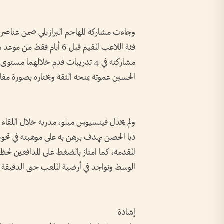
وجاءت مشاركة المهاجم البرازيلي ضمن عناصر
فئة اللاعب المقيم قبل 6 أي
مشاركته في 4 تدريبات قدم خلالهما م
الحسين عموتة يمنحه الثقة ويختاره بصورة مفاج
ولم يخذل فينسيوس ميلو، مدربه خلال اللقاء 
دبا الحصن بهدف برهن به على موهبته في تحو
المقدمة، كما امتاز بالضغط على المدافعين لحظة
الوسط وتواجد في أرضية الملعب حتى الدقيقة 84 من عمر اللقاء.
إشادة