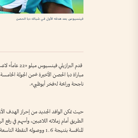
فينسيوس بعد هدفه الأول في شباك دبا الحصن
مباراة دبا الحصن الأخيرة ضمن الجولة الخامس
ناجحة ورابحة لـ«فخر أبوظبي».
حيث تمكن الوافد الجديد من إحراز الهدف الأو
الطريق أمام زملائه اللاعبين، وأسهم في رفع الر
المنافسة بنتيجة 6 ـ 1 ووصوله النقطة التاسعة.