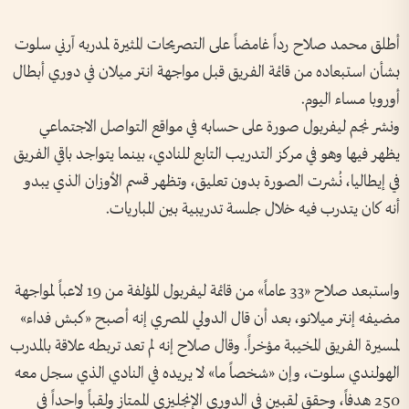
أطلق محمد صلاح رداً غامضاً على التصريحات المثيرة لمدربه آرني سلوت
بشأن استبعاده من قائمة الفريق قبل مواجهة انتر ميلان في دوري أبطال
أوروبا مساء اليوم.
ونشر نجم ليفربول صورة على حسابه في مواقع التواصل الاجتماعي
يظهر فيها وهو في مركز التدريب التابع للنادي، بينما يتواجد باقي الفريق
في إيطاليا، نُشرت الصورة بدون تعليق، وتظهر قسم الأوزان الذي يبدو
أنه كان يتدرب فيه خلال جلسة تدريبية بين المباريات.
واستبعد صلاح «33 عاماً» من قائمة ليفربول المؤلفة من 19 لاعباً لمواجهة
مضيفه إنتر ميلانو، بعد أن قال الدولي المصري إنه أصبح «كبش فداء»
لمسيرة الفريق المخيبة مؤخراً. وقال صلاح إنه لم تعد تربطه علاقة بالمدرب
الهولندي سلوت، وإن «شخصاً ما» لا يريده في النادي الذي سجل معه
250 هدفاً، وحقق لقبين في الدوري الإنجليزي الممتاز ولقباً واحداً في