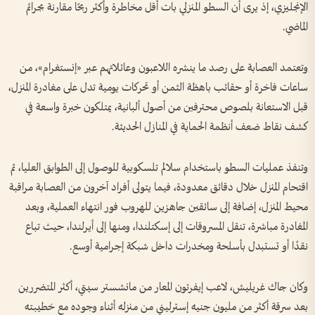
الإنجليزي، إذ يرى أن السطو المنزلي بات أقل مخاطرة وأكثر ربحًا مقارنة بجرائم
الماضي.
وتعتمد العصابة على رصد ما ينشره اللاعبون وعائلاتهم عبر «إنستغرام»، من
ساعات فاخرة أو حقائب باهظة الثمن أو تحركات يومية تدل على مغادرة المنزل،
قبل الاستعانة بلصوص محترفين من أصول ألبانية، يمتلكون خبرة واسعة في
كشف نقاط ضعف أنظمة الحماية في المنازل الحديثة.
وتنفذ عمليات السطو باستخدام سلالم تلسكوبية للوصول إلى الطوابق العليا، ثم
اقتحام المنزل خلال دقائق معدودة، فيما يتولى أفراد آخرون من العصابة مراقبة
محيط المنزل، إضافة إلى سائقين جاهزين للهروب فور انتهاء العملية، وبعد
المغادرة مباشرة، تنقل المسروقات إلى إسكتلندا، ومنها إلى أيرلندا، حيث تباع
نقدًا أو تستبدل بأسلحة ومخدرات داخل شبكة إجرامية أوسع.
وكان جاك غريليش، لاعب إيفرتون المعار من مانشستر سيتي، أكثر المتضررين
بعد سرقة أكثر من مليون جنيه إسترليني من منزله أثناء وجوده مع خطيبته