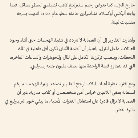
خارج المنزل، كما تعرض رحيم ستيرلينغ لاعب تشيلسي لسطو مماثل، فيما
واجه أليكس أوكسلاد-تشامبرلين حادثة سطو عام 2022 انتهت بسرقة
مقتنيات ثمينة.
وأشارت التقارير إلى أن العصابة لا تتردد في تنفيذ الهجمات حتى أثناء وجود
العائلات داخل المنزل، باعتبار أن أنظمة الأمان تكون أقل فاعلية في تلك
اللحظات، وينصب تركيزها الكامل على المال والمجوهرات والساعات الفاخرة،
التي قد تتجاوز قيمة الواحدة منها نصف مليون جنيه إسترليني.
ومع اقتراب فترة أعياد الميلاد، ترجح التقارير تصاعد وتيرة الهجمات، رغم
استعانة بعض اللاعبين بحراس أمن متخصصين أو كلاب مدربة، غير أن
العصابة لا تزال قادرة على استغلال الثغرات الأمنية، ما يبقي نجوم البريميرليغ في
دائرة الخطر.