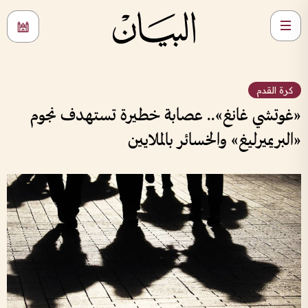
كرة القدم
«غوتشي غانغ».. عصابة خطيرة تستهدف نجوم
«البريميرليغ» والخسائر بالملايين