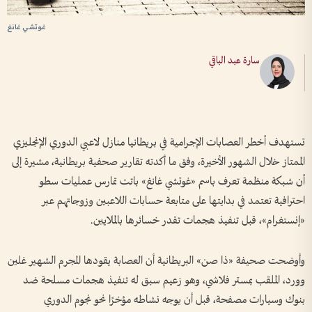
غوتشي غانغ
سارة عبد الباقي
تستهدف أخطر العصابات الإجرامية في بريطانيا منازل لاعبي الدوري الإنجليزي
الممتاز خلال الشهور الأخيرة، وفق ما أكدته تقارير صحفية بريطانية، مشيرة إلى
أن شبكة منظمة تعرف باسم «غوتشي غانغ» باتت تمارس عمليات سطو
احترافية تعتمد في بدايتها على متابعة حسابات اللاعبين وزوجاتهم عبر
«إنستغرام»، قبل تنفيذ هجمات تقدر خسائرها بالملايين.
وأوضحت صحيفة «ذا صن» البريطانية أن العصابة يقودها المجرم الشهير غلين
وورد، الملقب بمستر فلاشي، وهو زعيم سبق له تنفيذ هجمات مسلحة ضد
بنوك وسيارات مصفحة، قبل أن يوجه نشاطه مؤخرًا نحو نجوم الدوري