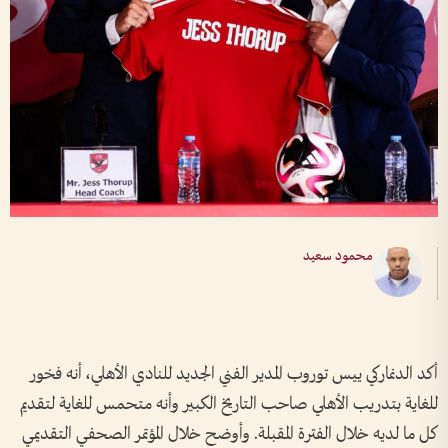
محمود سعيد
أكد الدنماركي ييس توروب المدير الفني الجديد للنادي الأهلي، أنه فخور
للغاية بتدريب الأهلي صاحب التاريخ الكبير وأنه متحمس للغاية لتقديم
كل ما لديه خلال الفترة المقبلة. وأوضح خلال المؤتمر الصحفي التقديمي