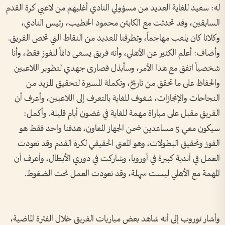
له: سعيد للغاية العديد من مسؤولي النادي أغلبهم من لاعبي كرة القدم
السابقين، وقد تحدثت مع الكابتن محمود الخطيب، رئيس النادي،
وكلانا كان يلعب مهاجماً، وتطرقنا للعديد من النقاط التي تخص الفريق.
وأضاف: أعلم الكثير عن الأهلي، وأنه فريق يسعى دائماً للفوز فقط، وأنا
شخصياً اتفق مع هذا الأمر، وسأبذل قصارى جهدي لتطوير اللاعبين
والحفاظ على ما تحقق من تاريخ، وتكملة المسيرة لتحقيق المزيد من
النجاحات والإنجازات، شغوف للغاية بالتعرف إلى اللاعبين، وأعرف أن
الفريق مقبل على مباراة مهمة للغاية في غضون أيام قليلة. وأكمل:
سيكون معي 5 مساعدين ضمن الجهاز المعاون، هدفنا واحد فقط هو
الفوز وتحقيق البطولات، وهو المعنى الحقيقي لكرة القدم وقد تعودت
العمل في أندية كبيرة في أوروبا، وشاركت في دوري الأبطال، وأعرف أن
المهمة مع الأهلي ليست سهلة، وقد تعودت العمل تحت الضغوط.
وأشار توروب إلى أنه شاهد بعض مباريات الفريق خلال الفترة الماضية،