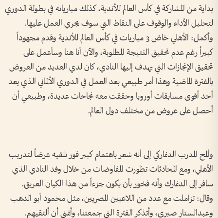
بداية من المشاركة في كأس العالم للأندية، كذلك مبارياته في بطولة الدوري
لتحليل الأداء والوقوف على النقاط التي سوف يجري العمل عليها.
وأكمل: الأهلي خاض 3 مباريات في كأس العالم للأندية وقدم مجهوداً
كبيراً رغم عدم تحقيق النتيجة المطلوبة، والآن أنا هنا وسأعمل على
تحقيق الإنجازات التي يهدف إليها النادي، كان لدي العديد من العروض
بالفترة الماضية وهذا أمر طبيعي بعد العمل في الدوري الألماني الذي يعد
أحد أقوى مسابقات أوروبا وحققت معه نجاحات عديدة، وطبيعي أن
أحصل على عروض من مختلف دول العالم.
وألمح المدرب الدنماركي إلى أنه شعر باهتمام كبير فور تلقيه عرضاً لتدريب
الأهلي، ومع المحادثات تطورت المفاوضات من خلال وفد النادي الذي
سافر إلى الدنمارك وأنه فخور بأن يكون جزءاً من هذا الكيان العريق.
وقال: تزاملت مع عدد من اللاعبين المصريين، مثل محمود أبو الدهب
وعبدالستار صبري، وأتذكر الفترة التي جمعتنا، وأتمنى أن ألتقيهم.