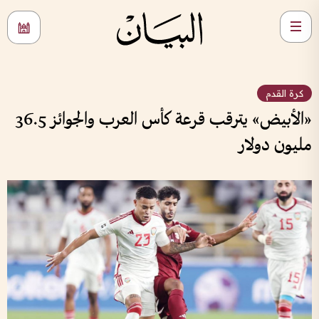
كرة القدم
«الأبيض» يترقب قرعة كأس العرب والجوائز 36.5
مليون دولار