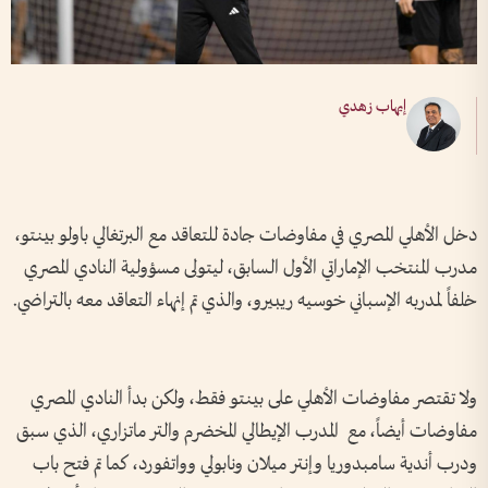
إيهاب زهدي
دخل الأهلي المصري في مفاوضات جادة للتعاقد مع البرتغالي باولو بينتو،
مدرب المنتخب الإماراتي الأول السابق، ليتولى مسؤولية النادي المصري
خلفاً لمدربه الإسباني خوسيه ريبيرو، والذي تم إنهاء التعاقد معه بالتراضي.
ولا تقتصر مفاوضات الأهلي على بينتو فقط، ولكن بدأ النادي المصري
مفاوضات أيضاً، مع المدرب الإيطالي المخضرم والتر ماتزاري، الذي سبق
ودرب أندية سامبدوريا وإنتر ميلان ونابولي وواتفورد، كما تم فتح باب