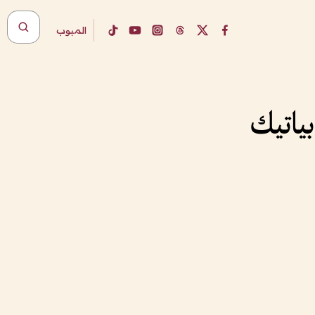
المبوب
ياتيك