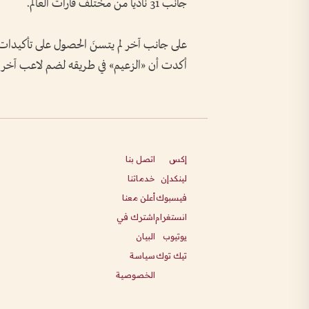
جانب 31 نادياً من مختلف قارات العالم.
على جانب آخر لم يتسنَ الحصول على تأكيدات
أكدت أن «الزعيم» في طريقه لضم لاعب آخر 
إكس
اتصل بنا
لينكدإن
خدماتنا
فيسبوك
أعلن معنا
انستغرام
اشترك في
يوتيوب
البيان
تيك توك
سياسة
الخصوصية