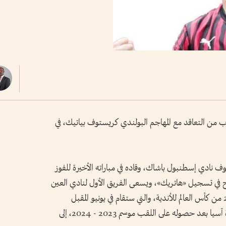
رب من التعاقد مع المهاجم البولندي كريستوف بياتيك، في
ادي إسطنبول باشاك، وقاده في مباراته الأخيرة للفوز
ح في تسجيل «هاتريك»، ويسعى الفريق الأول لنادي العين
إلى تدعيم صفوفه لمواجهة تحدي النسخة الـ 21 من كأس العالم للأندية، والتي ستقام في يونيو المقبل
بالولايات المتحدة الأمريكية، بصفته بطلاً لقارة آسيا بعد حصوله على اللقب موسم 2023 - 2024، إلى