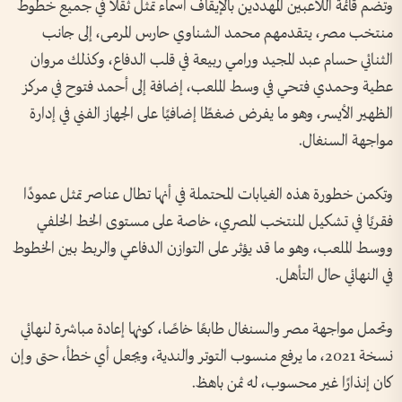
وتضم قائمة اللاعبين المهددين بالإيقاف أسماء تمثل ثقلًا في جميع خطوط
منتخب مصر، يتقدمهم محمد الشناوي حارس المرمى، إلى جانب
الثنائي حسام عبد المجيد ورامي ربيعة في قلب الدفاع، وكذلك مروان
عطية وحمدي فتحي في وسط الملعب، إضافة إلى أحمد فتوح في مركز
الظهير الأيسر، وهو ما يفرض ضغطًا إضافيًا على الجهاز الفني في إدارة
مواجهة السنغال.
وتكمن خطورة هذه الغيابات المحتملة في أنها تطال عناصر تمثل عمودًا
فقريًا في تشكيل المنتخب المصري، خاصة على مستوى الخط الخلفي
ووسط الملعب، وهو ما قد يؤثر على التوازن الدفاعي والربط بين الخطوط
في النهائي حال التأهل.
وتحمل مواجهة مصر والسنغال طابعًا خاصًا، كونها إعادة مباشرة لنهائي
نسخة 2021، ما يرفع منسوب التوتر والندية، ويجعل أي خطأ، حتى وإن
كان إنذارًا غير محسوب، له ثمن باهظ.