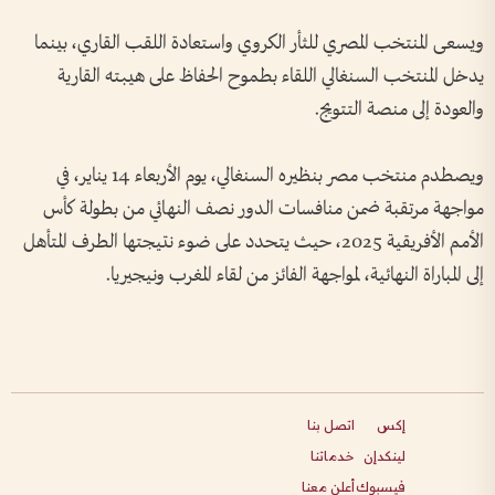
ويسعى المنتخب المصري للثأر الكروي واستعادة اللقب القاري، بينما
يدخل المنتخب السنغالي اللقاء بطموح الحفاظ على هيبته القارية
والعودة إلى منصة التتويج.
ويصطدم منتخب مصر بنظيره السنغالي، يوم الأربعاء 14 يناير، في
مواجهة مرتقبة ضمن منافسات الدور نصف النهائي من بطولة كأس
الأمم الأفريقية 2025، حيث يتحدد على ضوء نتيجتها الطرف المتأهل
إلى المباراة النهائية، لمواجهة الفائز من لقاء المغرب ونيجيريا.
إكس
اتصل بنا
لينكدإن
خدماتنا
فيسبوك
أعلن معنا