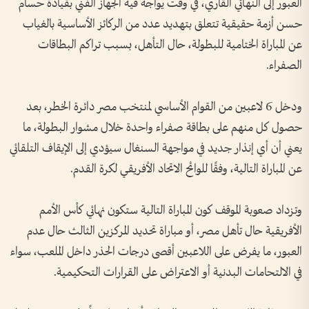
العبور إلى النهائي القاري، في وقت يواجه فيه الجهاز الفني بقيادة حسام
حسن أزمة حقيقية تتعلق بتهديد عدد من الركائز الأساسية بالغياب
عن المباراة الختامية للبطولة، حال التأهل، بسبب تراكم البطاقات
الصفراء.
ودخل 6 لاعبين من القوام الأساسي لمنتخب مصر دائرة الخطر، بعد
حصول كل منهم على بطاقة صفراء واحدة خلال مشوار البطولة، ما
يعني أن أي إنذار جديد في مواجهة السنغال سيؤدي إلى الإيقاف التلقائي
عن المباراة التالية، وفقًا للوائح الاتحاد الأفريقي لكرة القدم.
وتزداد صعوبة الموقف كون المباراة التالية ستكون نهائي كأس الأمم
الأفريقية حال تأهل مصر، أو مباراة تحديد المركزين الثالث حال عدم
العبور، ما يفرض على اللاعبين أقصى درجات الحذر داخل الملعب، سواء
في الالتحامات البدنية أو الاعتراض على القرارات التحكيمية.