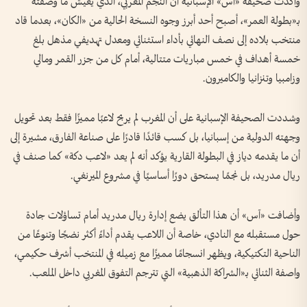
وأكدت صحيفة «آس» الإسبانية أن النجم المغربي، الذي يعيش ما وصفته
بـ«بطولة العمر»، أصبح أحد أبرز وجوه النسخة الحالية من «الكان»، بعدما قاد
منتخب بلاده إلى نصف النهائي بأداء استثنائي ومعدل تهديفي مذهل بلغ
خمسة أهداف في خمس مباريات متتالية، أمام كل من جزر القمر ومالي
وزامبيا وتنزانيا والكاميرون.
وشددت الصحيفة الإسبانية على أن المغرب لم يربح لاعبًا مميزًا فقط بعد تحويل
وجهته الدولية من إسبانيا، بل كسب قائدًا قادرًا على صناعة الفارق، مشيرة إلى
أن ما يقدمه دياز في البطولة القارية يؤكد أنه لم يعد «لاعب دكة» كما صنف في
ريال مدريد، بل نجمًا يستحق دورًا أساسيًا في مشروع الميرنغي.
وأضافت «آس» أن هذا التألق يضع إدارة ريال مدريد أمام تساؤلات جادة
حول مستقبله مع النادي، خاصة أن اللاعب يقدم أداءً أكثر نضجًا وتنوعًا من
الناحية التكتيكية، ويظهر انسجامًا مميزًا مع زميله في المنتخب أشرف حكيمي،
واصفة الثنائي بـ«الشراكة الذهبية» التي تترجم التفوق المغربي داخل الملعب.