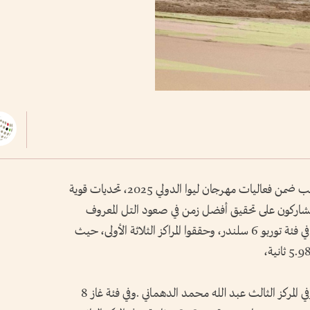
شهد اليوم الأول من منافسات صعود تل مرعب ضمن فعاليات مهرجان ليوا الدولي 2025، تحديات قوية
المشاركون على تحقيق أفضل زمن في صعود التل المعروف
بصعوبته وإثارته.وتألق المتسابقون الإماراتيون، في فئة توربو 6 سلندر، وحققوا المراكز الثلاثة الأولى، حيث
فيما جاء في المركز الثاني حمد محمد الحبابي، وفي المركز الثالث عبد الله محمد الدهماني .وفي فئة غاز 8