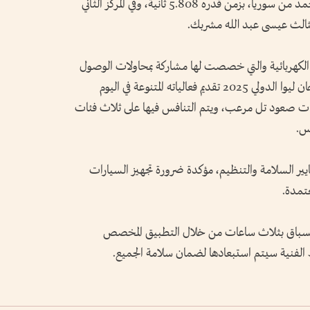
سلندر حقق المركز الأول عبد الله إسماعيل محمد من سوريا، بزمن قدره 5.808 ثانية، وفي المركز الثاني
الثالث عيسى عبد الله مشربك.
الكهربائية والتي خصصت لها مشاركة بمحاولات الوصول
للمسافة الأعلى على تل مرعب.ويواصل مهرجان ليوا الدولي 2025 تقديم فعالياته المتنوعة في اليوم
افسات صعود تل مرعب، ويتم التنافس فيها على ثلاث فئات
كس.
ير السلامة والتنظيم، مؤكدة ضرورة تجهيز السيارات
عتمدة.
سباق بثلاث ساعات من خلال التطبيق المخصص
وط الفنية سيتم استبعادها لضمان سلامة الجميع.