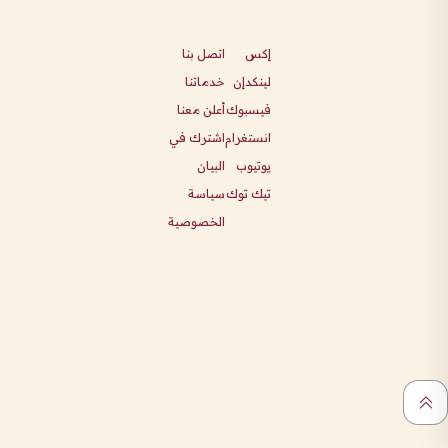
إكس
اتصل بنا
لينكدإن
خدماتنا
فيسبوك
أعلن معنا
انستغرام
اشترك في
يوتيوب
البيان
تيك توك
سياسة
الخصوصية