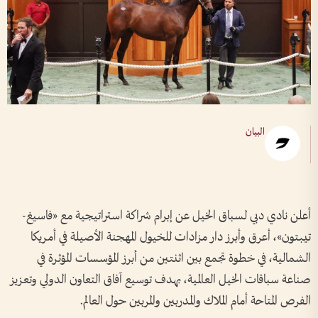
البيان
أعلن نادي دبي لسباق الخيل عن إبرام شراكة استراتيجية مع «فاسيغ-
تيبتون»، أعرق وأبرز دار مزادات للخيول المهجنة الأصيلة في أمريكا
الشمالية، في خطوة تجمع بين اثنتين من أبرز المؤسسات المؤثرة في
صناعة سباقات الخيل العالمية، بهدف توسيع آفاق التعاون الدولي وتعزيز
الفرص المتاحة أمام الملاك والمدربين والمربين حول العالم.