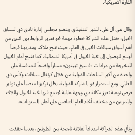
القارة الأمريكية.
وقال علي آل علي، المدير التنفيذي وعضو مجلس إدارة نادي دبي لسباق
الخيل: «تمثل هذه الشراكة خطوة مهمة نحو تعزيز الروابط بين اثنين من
أهم أسواق سباقات الخيل في العالم، حيث تمنح ملاكنا ومدربينا فرصاً
أوسع للوصول إلى نخبة الخيول في أمريكا الشمالية، كما تفتح أمام الخيول
المتخرجة من مزادات «فاسيغ-تيبتون» مساراً واضحاً للمنافسة على
واحدة من أكبر الساحات الدولية من خلال كرنفال سباقات وكأس دبي
العالمي. ومع استمرار نمو المشاركة الدولية، يظل تركيزنا منصباً على توفير
فرص نوعية تعزز مكانة دبي وجهة عالمية تجتمع فيها نخبة الخيول والملاك
والمدربين من مختلف أنحاء العالم للتنافس على أعلى المستويات».
وتأتي هذه الشراكة امتداداً لعلاقة ناجحة بين الطرفين، بعدما حققت