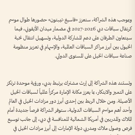
وبموجب هذه الشراكة، ستعزز «فاسيغ-تيبتون» حضورها طوال موسم
كرنفال سباقات دبي 2026-2027 في مضمار ميدان الأيقوني، فيما
سيتعاون الطرفان على دعم المشاركة الدولية، وتسهيل انتقال نخبة
الخيول بين أبرز مراكز السباقات العالمية، والإسهام في تعزيز منظومة
صناعة سباقات الخيل على المستوى الدولي.
وتستند هذه الشراكة إلى إرث مشترك يرتبط بدبي، ورؤية موحدة ترتكز
على التميز والابتكار، بما يعزز مكانة الإمارة مركزاً عالمياً لسباقات الخيل
الأصيلة. ومن خلال الربط بين إحدى أبرز دور مزادات الخيل في العالم
وأحد أهم مواسم السباقات الدولية، ستوفر الشراكة فرصاً جديدة أمام
الملاك والمدربين في أمريكا الشمالية للمنافسة في دبي، إلى جانب توسيع
فرص وصول ملاك ومدربي دولة الإمارات إلى أبرز مزادات الخيل في