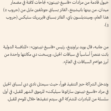
خيول قادمة من مزادات «فاسيغ-تيبتون» نجاحات لافتة في مضمار
ميدان، من بينها بانيشينغ، الفائز بسباق جودلفين مايل من (جروب 2)
هذا العام، ومينديلسون باي، الفائز بسباق فايربريك ستيكس (جروب
3).
من جانبه، قال بويد براونينغ، رئيس «فاسيغ-تيبتون»: «المنافسة الدولية
باتت عنصراً أساسياً في سباقات الخيل، ورسخت دبي مكانتها واحدة من
أبرز عواصم السباقات في العالم».
وتدخل الشراكة حيز التنفيذ فوراً، حيث سيمثل نادي دبي لسباق الخيل
في مزاد «فاسيغ-تيبتون ساراتوغا سيليكت» المرموق الشهر المقبل، في أول
سلسلة من المبادرات المشتركة التي سيتم تنفيذها خلال الموسم المقبل.