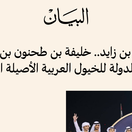
بن زايد.. خليفة بن طحنون ب
ة للخيول العربية الأصيلة الـ 3