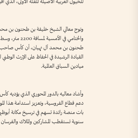
للخيول العربية الأصيلة للفئة الأولى، الذي أ
وتوج معالي الشيخ خليفة بن طحنون بن محمد 
والختامي في الأ
طحنون بن محمد آل نهيان، أن كأس صاحب الس
القيادة الرشيدة في الحفاظ على الإرث الوطني ا
ميادين السباق العالمية.
وأشاد معاليه بالدور المحوري الذي يؤديه كأ
دعم قطاع الفروسية، وتعزيز استدامة هذا المور
بات منصة رائدة تسهم في ترسيخ مكانة أبوظبي
سنوية تستقطب المشاركين والملاك والفرسان وال