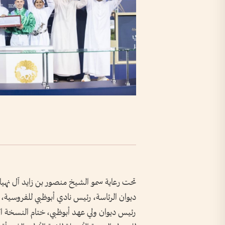
تحت رعاية سمو الشيخ منصور بن زايد آل نهي
ديوان الرئاسة، رئيس نادي أبوظبي للفروسية
رئيس ديوان ولي عهد أبوظبي، ختام النسخة ا