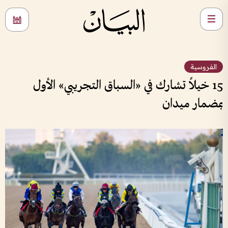
الفروسية
15 خيلاً تشارك في «السباق التجريبي» الأول
بمضمار ميدان