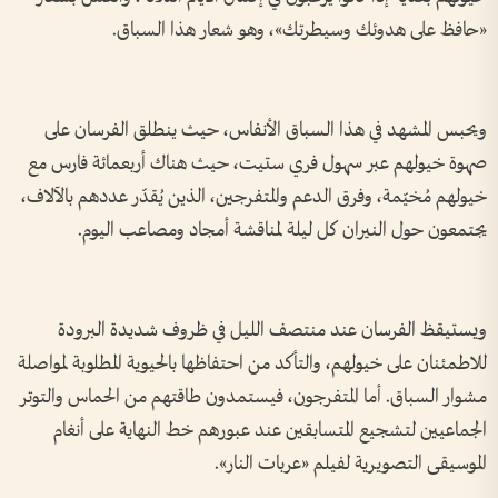
«حافظ على هدوئك وسيطرتك»، وهو شعار هذا السباق.
ويحبس المشهد في هذا السباق الأنفاس، حيث ينطلق الفرسان على
صهوة خيولهم عبر سهول فري ستيت، حيث هناك أربعمائة فارس مع
خيولهم مُخيّمة، وفرق الدعم والمتفرجين، الذين يُقدّر عددهم بالآلاف،
يجتمعون حول النيران كل ليلة لمناقشة أمجاد ومصاعب اليوم.
ويستيقظ الفرسان عند منتصف الليل في ظروف شديدة البرودة
للاطمئنان على خيولهم، والتأكد من احتفاظها بالحيوية المطلوبة لمواصلة
مشوار السباق. أما المتفرجون، فيستمدون طاقتهم من الحماس والتوتر
الجماعيين لتشجيع المتسابقين عند عبورهم خط النهاية على أنغام
الموسيقى التصويرية لفيلم «عربات النار».