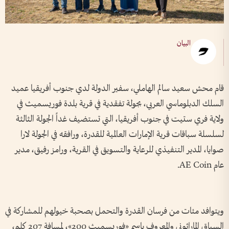
البيان
قام محش سعيد سالم الهاملي، سفير الدولة لدي جنوب أفريقيا عميد
السلك الدبلوماسي العربي، بجولة تفقدية في قرية بلدة فوريسميث في
ولاية فري ستيت في جنوب أفريقيا، التي تستضيف غداً الجولة الثالثة
لسلسلة سباقات قرية الإمارات العالمية للقدرة، ورافقه في الجولة لارا
صوايا، المدير التنفيذي للرعاية والتسويق في القرية، ورامز رفيق، مدير
عام AE Coin.
ويتوافد مئات من فرسان القدرة والتحمل بصحبة خيولهم للمشاركة في
السباق الماراثوني والمعروف باسم «فوريسميث 200»، لمسافة 207 كلم،