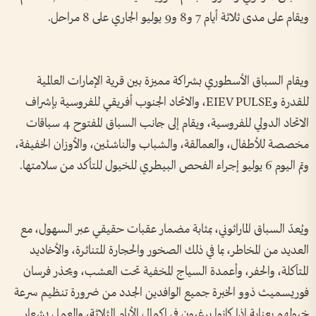
ويقام على مدى ثلاثة أيام 7 و8 و9 يوليو الجاري على 8 مراحل.
ويقام السباق الأسطوري بشراكة مميزة بين قرية الإمارات العالمية
للقدرة وEIEV PULSE، والاتحاد الجنوب أفريقي للفروسية بإشراف
الاتحاد الدولي للفروسية، ويقام إلى جانب السباق المفتوح 4 سباقات
مخصصة للأطفال، والعمالقة، والشباب والناشئين، والأوزان الخفيفة،
وتم اليوم 6 يوليو إجراء الفحص البيطري للخيول للتأكد من سلامتها.
ويُعدّ السباق الماراثوني، بمثابة مضمار عقبات حقيقي عبر السهول، مع
العديد من المخاطر، بما في ذلك الصخور والحجارة المتناثرة، والأخاديد
المتآكلة، والحفر، وأعمدة السياج المخفية تحت العشب، ويحذر فرسان
فوريسميث ذوو الخبرة جميع الوافدين الجدد من ضرورة تنظيم سرعة
خيولهم بعناية إذا كانوا يرغبون في إكمال الأيام الثلاثة، والعمل بشعار