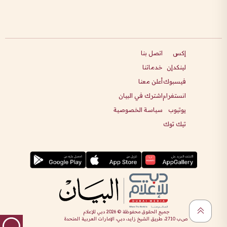
إكس
اتصل بنا
لينكدإن
خدماتنا
فيسبوك
أعلن معنا
انستغرام
اشترك في البيان
يوتيوب
سياسة الخصوصية
تيك توك
جميع الحقوق محفوظة ©
2026
دبي للإعلام
ص.ب 2710، طريق الشيخ زايد، دبي، الإمارات العربية المتحدة