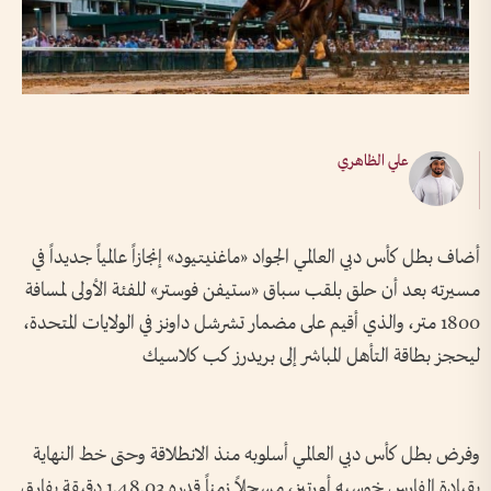
علي الظاهري
أضاف بطل كأس دبي العالمي الجواد «ماغنيتيود» إنجازاً عالمياً جديداً في
مسيرته بعد أن حلق بلقب سباق «ستيفن فوستر» للفئة الأولى لمسافة
1800 متر، والذي أقيم على مضمار تشرشل داونز في الولايات المتحدة،
ليحجز بطاقة التأهل المباشر إلى بريدرز كب كلاسيك
وفرض بطل كأس دبي العالمي أسلوبه منذ الانطلاقة وحتى خط النهاية
بقيادة الفارس خوسيه أورتيز، مسجلاً زمناً قدره 1.48.03 دقيقة بفارق