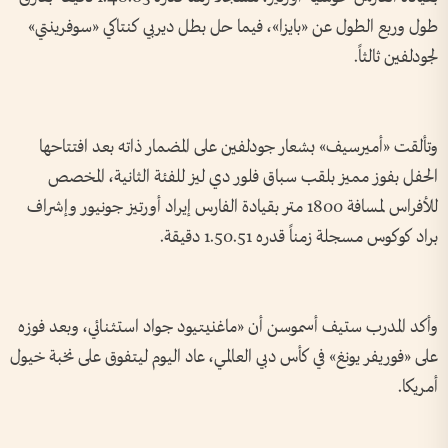
طول وربع الطول عن «بايزا»، فيما حل بطل ديربي كنتاكي «سوفرينتي»
لجودلفين ثالثاً.
وتألقت «أميرسيف» بشعار جودلفين على المضمار ذاته بعد افتتاحها
الحفل بفوز مميز بلقب سباق فلور دي ليز للفئة الثانية، المخصص
للأفراس لمسافة 1800 متر بقيادة الفارس إيراد أورتيز جونيور وإشراف
براد كوكوس مسجلة زمناً قدره 1.50.51 دقيقة.
وأكد المدرب ستيف أسموسن أن «ماغنيتيود جواد استثنائي، وبعد فوزه
على «فوريفر يونغ» في كأس دبي العالمي، عاد اليوم ليتفوق على نخبة خيول
أمريكا.