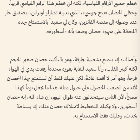
يحطم جميع الأرقام القياسية، لكنه لن يحطم هذا الرقم القياسي قريباً.
وحظي الحصان «بيج جوسي»، الذي يدربه تشارلز أوبراين، بتصفيق حار
عند وصوله إلى منصة الفائزين، وكان لي سعيداً بالاستمتاع بهذه
اللحظة على صهوة حصان وصفه بأنه «أسطورة».
وأضاف: إنه يتمتع بشعبية جارفة، وهو بالتأكيد حصان صغير الحجم
لكنه كبير القلب، وأنا سعيد للغاية بفوزه مجدداً رفعت يدي في الهواء
فرحاً، وهو أمر لا أفعله عادةً، لكن عليك فقط أن تستمتع بهذا الحصان
لأنه من الصعب الحصول على خيول مثله، هذا ما يجعل يوماً كهذا
مميزاً، لأن الناس سيتحدثون عنه طوال اليوم، إن شاء الله، إنه حصان
أسطوري، ولا يمكنك التخطيط لامتلاك حصان مثله، إنه ببساطة
يحدث، وعليك فقط الاستمتاع به.