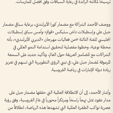
ترسيخاً لمكانته الرائدة في رعاية السباقات وفق أفضل الممارسات.
ووصف الأحمد الشراكة مع مضمار كورا الأيرلندي، برعاية سباقي مضمار
جبل علي وإسطبلات داش ستيكس «قوائم» وأمس سباق إسطبلات
انجليسي للفئة الثالثة ضمن فعاليات مهرجان «الديربي الأيرلندي»، بأنه
محطة نوعية، وخطوة مفصلية لتحقيق استدامة النمو العالمي في
الشراكات مع المضامير العريقة حول العالم، وتأكيد جديد على السمعة
المرموقة لمضمار جبل علي، في تبني الرؤى التطويرية التي تسهم في تعزيز
ريادة دولة الإمارات في رياضة الفروسية.
وأشار الأحمد، إلى أن الانطلاقة العالمية التي حققها مضمار جبل على
مدار عقود تمثل نهجاً راسخاً ومرتكزاً محورياً في عالم الفروسية، وفق رؤية
عصرية تواكب الطفرة العالمية التي تشهدها هذه الرياضة، انطلاقاً من