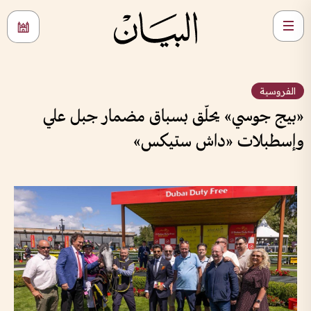
الفروسية
«بيج جوسي» يحلّق بسباق مضمار جبل علي
وإسطبلات «داش ستيكس»