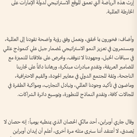
إرث هذه الرياضة التي تعمق الموقع الاستراتيجي لدولة الإمارات على
الخارطة العالمية.
وأضاف: فخورون بما تحقق، ونعمل وفق رؤية واضحة تقودنا إلى العالمية،
ومستمرون في تعزيز النمو الاستراتيجي لمضمار جبل علي كنموذج عالمي
في سباقات الخيل، وجهودنا لا تتوقف، ونحرص على علاقاتنا المتميزة مع
المضامير العريقة، وتقديم مبادرات مبتكرة، ورهاننا دائماً على تجاربنا
الناجحة، وثقة المجتمع الدولي في معايير الجودة، والقيم الاحترافية،
وماضون في تأكيد وجودنا العالمي، وتبادل التجارب، ومواكبة الطفرة في
المجالات كافة، وتقديم النماذج المتطورة، وتوسيع دائرة الشراكات.
وقال جاري أوبراين، أحد مالكي الحصان الذي يمتطيه يومياً: إنه حصان لا
يُصدق، لا أعتقد أننا سنرى مثله مرة أخرى، أعلم أن إيدان أوبراين