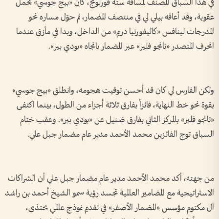
في هذا السباق المصنف لمسافة ستة فورلونج، كان «بيج جوسي» يحمل
عقوبة، وقد أعاقه بيلي لي في منتصف المضمار، ثم حوّل مساره نحو
المدرجات لينافس «كاليفورنيا دريم» من الداخل، وبدا في مأزق عندما
انحرف المتصدر «تانجو فلير» عبر المضمار باتجاه «بودي بير».
ولكن الفارس لي كان قد أحسن توقيت هجومه، وانطلق «بيج جوسي»
بقوة نحو خط النهاية، فائزاً بفارق ثلاثة أجزاء من الطول، بينما اكتفى
«تانجو فلير» بالمركز الثاني بفارق ضئيل عن «بودي بير». وعقب ختام
السباق توج الفائزين محمد الأحمد مدير عام مضمار جبل علي.
من جهته، أكد محمد الأحمد مدير عام مضمار جبل علي أن الشراكات
الاستراتيجية مع المضامير العالمية تجسد رؤية سمو الشيخ أحمد بن راشد
آل مكتوم مؤسس «المضمار الأصفر» في تقديم نموذج عالمي يحتذى،