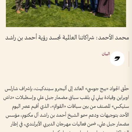
محمد الأحمد: شراكاتنا العالمية تجسد رؤية أحمد بن راشد
البيان
حلّق الجواد «بيج جوسي» العائد إلى أليجرو سيندكيت، بإشراف شارلس
اوبراين وقيادة بيلي لي بلقب سباق مضمار جبل علي وإسطبلات «داش
ستيكس» المصنف من بين سباقات «القوائم»، الذي أقيم عصر اليوم
الأحد بتوجيهات ودعم سمو الشيخ أحمد بن راشد آل مكتوم، مؤسس
مضمار جبل علي، ضمن فعاليات مهرجان الديربي الأيرلندي، في إطار