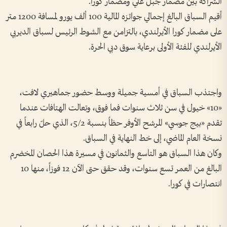
الشراكة بين مضمار جبل علي ومضمار كورا.
أقيم السباق البالغ إجمالي جوائزه المالية 100 ألف يورو لمسافة 1200 متر
على مضمار كورا الأيرلندي، بالتزامن مع الشوط الرئيس لسباق الديربي
الأيرلندي للفئة الأولى برعاية سوق دبي الحرة.
واجتذب السباق في أمسية جميلة ووسط حضور جماهيري لافت،
«10» خيول في سن ثلاث سنوات فما فوق، وتعالت الهتافات عندما
تقدم «بيج جوسي» المرشح الأوفر حظاً بنسبة 5/2، الذي حلّ رابعاً في
نسخة العام الماضي، إلى خط النهاية في السباق.
وكان هذا السباق هو التاسع والثمانون في مسيرة هذا الحصان المخضرم
البالغ من العمر تسع سنوات، وقد حقق حتى الآن 12 فوزاً، منها 10
انتصارات في كورا.