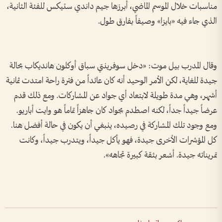
مناسبات خلال الموسم الماضي، أبرزها جيم داندي ستيكس للفئة الثانية،
الذي جاء فيه «بايزا» وصيفاً بفارق طول.
وقال المدرب بيل موت: «دخل سوفرينتي سباق أوكلون هانديكاب بحالة
جيدة للغاية، لكن الأمر الوحيد أنه كان عائداً من فترة راحة امتدت ثمانية
أشهر، وهي مدة طويلة لابتعاد أي جواد عن المشاركات. ومع ذلك قدم
عرضاً جيداً جداً، لكنه اصطدم بجواد كان جاهزاً تماماً هو وايت أباريو.
ومع وجود تلك المشاركة في رصيده، ينبغي أن يكون في حالة أفضل هنا.
كل المؤشرات الأخرى جيدة، فهو يأكل جيداً، ويتدرب جيداً، وكانت
تمريناته جيدة. أشعر بثقة كبيرة تجاهه».