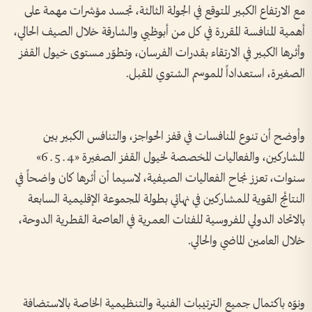
مع الارتفاع الكبير المتوقع في الجولة الثالثة، تجسد مؤشرات مهمة على
أهمية المنافسة المقررة في كل من أبوظبي والشارقة خلال الصيف الحالي،
وأثرها الكبير في الارتقاء بقدرات الفرسان، وتطوّر مستوى خيول القفز
الصغيرة، استعداداً للموسم الشتوي المقبل.
وأوضح أن تنوع المنافسات في قفز الحواجز، والتنافس الكبير بين
المشاركين، والفعاليات المخصصة لخيول القفز الصغيرة «4 ـ 5 ـ 6»
سنوات، تعزز نجاح الفعاليات الصيفية، لاسيما أن أثرها كان واضحاً في
النتائج القوية للمشاركين في نهائي بطولة المجموعة الإقليمية السابعة
بالاتحاد الدولي للفروسية للفئات العمرية في العاصمة القطرية الدوحة،
خلال العامين الماضي والحالي.
ونوّه باكتمال جميع الترتيبات الفنية والتنظيمية الخاصة بالاستضافة