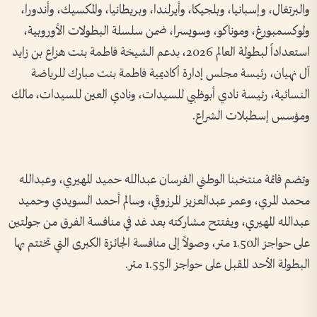
والبرتغال، وإسبانيا، وبلجيكا، وأيرلندا، وبريطانيا، والمكسيك، وأندورا،
ولوكسمبورغ، وموناكو، وسويسرا، ضمن سلسلة البطولات الأوروبية،
استعداداً لبطولة العالم 2026، بدعم الشيخة فاطمة بنت هزاع بن زايد
آل نهيان، رئيسة مجلس إدارة أكاديمية فاطمة بنت مبارك للرياضة
النسائية، رئيسة نادي أبوظبي للسيدات، ونادي العين للسيدات، مالك
ومؤسس إسطبلات الشراع.
وتضم قائمة منتخبنا الوطني الفرسان عبدالله حميد المهيري، وعبدالله
محمد المري، وعمر عبدالعزيز المرزوقي، وسالم أحمد السويدي وحميد
عبدالله المهيري، ويفتتح مشاركته بعد غد في منافسة الفرق من جولتين
على حواجز الـ1.50 متر، وصولاً إلى منافسة الجائزة الكبرى التي تختتم بها
البطولة الأحد المقبل على حواجز الـ1.55 متر.