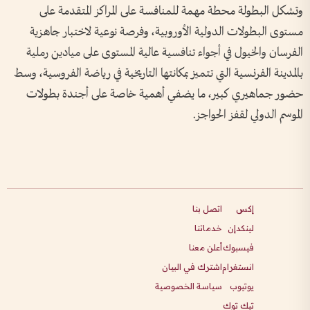
وتشكل البطولة محطة مهمة للمنافسة على المراكز المتقدمة على
مستوى البطولات الدولية الأوروبية، وفرصة نوعية لاختبار جاهزية
الفرسان والخيول في أجواء تنافسية عالية المستوى على ميادين رملية
بالمدينة الفرنسية التي تتميز بمكانتها التاريخية في رياضة الفروسية، وسط
حضور جماهيري كبير، ما يضفي أهمية خاصة على أجندة بطولات
الموسم الدولي لقفز الحواجز.
إكس
اتصل بنا
لينكدإن
خدماتنا
فيسبوك
أعلن معنا
انستغرام
اشترك في البيان
يوتيوب
سياسة الخصوصية
تيك توك