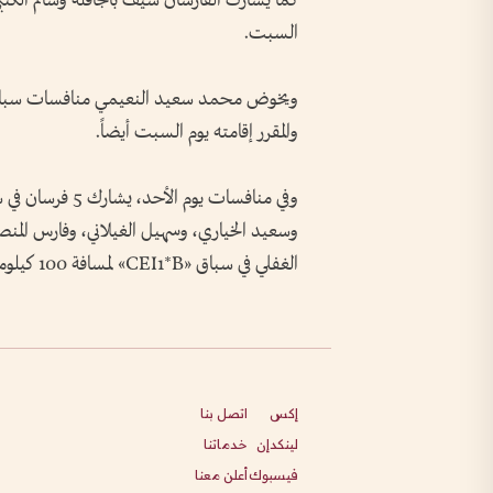
السبت.
والمقرر إقامته يوم السبت أيضاً.
وسعيد الخياري، وسهيل الغيلاني، وفارس المنص
الغفلي في سباق «CEI1*B» لمسافة 100 كيلومتر.
إكس
اتصل بنا
لينكدإن
خدماتنا
فيسبوك
أعلن معنا