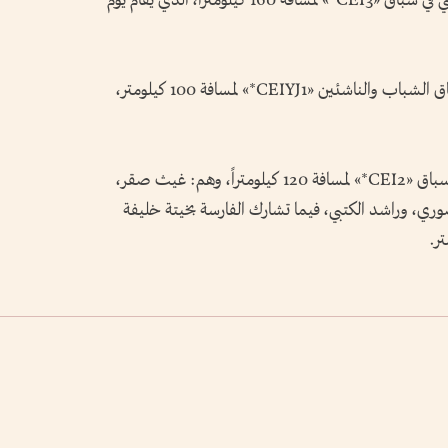
كما يشارك الفارسان سيف بالجافلة وسالم الكتبي في سباق «CEI3*» لمسافة 160 كيلومتراً، الذي يقام يوم
ويخوض محمد سعيد النعيمي منافسات سباق الشباب والناشئين «CEIYJ1*» لمسافة 100 كيلومتر،
وفي منافسات يوم الأحد، يشارك 5 فرسان في سباق «CEI2*» لمسافة 120 كيلومتراً، وهم: غيث صقر،
وري، وراشد الكتبي، فيما تشارك الفارسة بخيتة خليفة