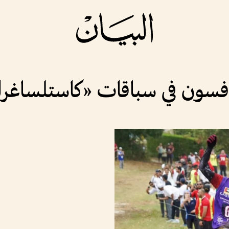
افسون في سباقات «كاستلساغرا»