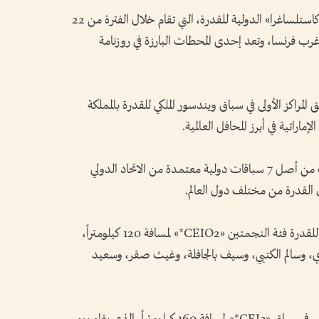
يشارك نخبة من فرسان الإمارات في سباقات «كاستلساغرا» الدولية للقدرة، التي تقام خلال الفترة من 22
وب غرب فرنسا، وتعد إحدى المحطات البارزة في روزنامة
يق المراكز الأولى في سباق ويندسور الملكي للقدرة بالمملكة
راتية في أبرز المحافل العالمية.
ويخوض فرسان الإمارات منافسات 4 سباقات من أصل 7 سباقات دولية معتمدة من الاتحاد الدولي
القدرة من مختلف دول العالم.
ويشارك 7 فرسان في سباق كأس الأمم الدولي للقدرة فئة النجمتين «CEIO2*» لمسافة 120 كيلومتراً،
وري، وسالم الكتبي، وسيف بالجافلة، وغيث صقر، وسعيد