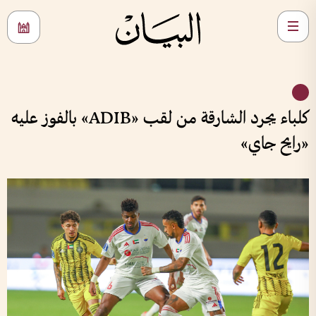
كلباء يجرد الشارقة من لقب «ADIB» بالفوز عليه
«رايح جاي»