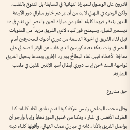
قادرون على الوصول للمباراة النهائية في المسابقة بل التتويج باللقب،
ولكن الوجود في النهائي لا بد من أن يمر عبر تجاوز مباراتي دور الأربعة
اللتين ينتظر فيهما كلباء الفائز من مباراة العين والنصر التي تقام في 12
ديسمبر المقبل، وسيمنح فوز كلباء لاعبي الفريق مزيداً من المعنويات
قبل لقاء الفريق في الجولة التاسعة من دوري أدنوك للمحترفين أمام
النصر في وقت يعكف فيه كوزمين الذي غاب عن المؤتمر الصحافي على
معالجة الأخطاء قبيل لقاء البطائح يوم 23 الجاري وبعدها يتحول الفريق
لمواجهة السد ضمن إياب دوري أبطال آسيا الإثنين المقبل في ملعب
الشارقة.
حق مشروع
وقال محمد اليماحي رئيس شركة كرة القدم بنادي اتحاد كلباء: كنا
الطرف الأفضل في المباراة وتمكنا من تحقيق الفوز ذهاباً وإياباً وأرجو أن
يواصل الفريق بالأداء ذاته في مباراتي نصف النهائي، وأقولها كلباء عينه