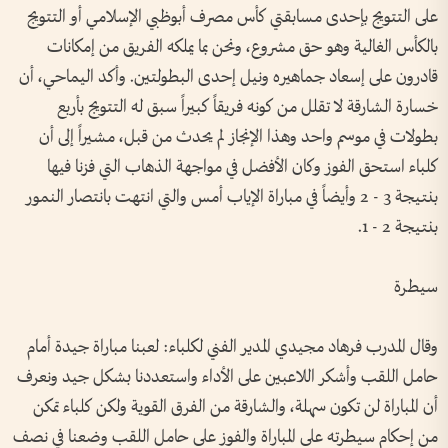
على التتويج بإحدى مسابقتي كأس مصرف أبوظبي الإسلامي أو التتويج
بالكأس الغالية وهو حق مشروع، ونحن بما يملكه الفريق من إمكانات
قادرون على إسعاد جماهيره ونيل إحدى البطولتين. وأكد اليماحي، أن
خسارة الشارقة لا تقلل من كونه فريقاً كبيراً سبق له التتويج بأربع
بطولات في موسم واحد وهذا الإنجاز لم يحدث من قبل، مشيراً إلى أن
كلباء استحق الفوز وكان الأفضل في مواجهة الذهاب التي فزنا فيها
بنتيجة 3 - 2 وأيضاً في مباراة الإياب أمس والتي انتهت بانتصار النمور
بنتيجة 2 - 1.
سيطرة
وقال المدرب فرهاد مجيدي المدير الفني لكلباء: لعبنا مباراة جيدة أمام
حامل اللقب وأشكر اللاعبين على الأداء واستعددنا بشكل جيد ونعرف
أن المباراة لن تكون سهلة، والشارقة من الفرق القوية ولكن كلباء تمكن
من إحكام سيطرته على المباراة والفوز على حامل اللقب وضعنا في نصف