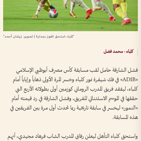
"كلباء استحق الفوز بجدارة | تصوير: زيشان أحمد"
كلباء - محمد فضل
فشل الشارقة حامل لقب مسابقة كأس مصرف أبوظبي الإسلامي
«ADIB» في فك شيفرة نمور كلباء وخسر المرة الأولى ذهاباً وإياباً أمام
كلباء، ليفقد فريق المدرب الروماني كوزمين أولى بطولاته الأربع التي
حققها في الموسم الاستثنائي للفريق، وفشل الشارقة في رد قيمته أمام
«النمور» ليخسر في سابقة تاريخية ربما تحدث أول مرة بين الفريقين في
هذه المسابقة.
واستحق كلباء التأهل ليعلن رفاق المدرب الشاب فرهاد مجيدي، أنهم