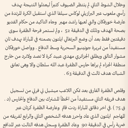
وخلال الشوط الثاني لم ينتظر الضيوف كثيراً ليعدلوا النتيجة بهدف
رأسي ملعوب عبر البرازيلي لوكاس سيلفا الذي استقبل الكرة المرتدة من
عارضة خورفكان والتي لعبها راشد مهير وجاء التاكيد من حكام الفديو
بصحة الهدف وذلك في الدقيقة 52 ، ولم تستمر فرحة الظفرة سوى
دقيقتين فقط بعد أن وضع البرتغالي ايلتون بصمته في المباراة بهدف ثانِ
مستفيداً من تمريرة جونينيو السحرية وسط الدفاع . وواصل خورفكان
مشوار التالق ويطلق الجزائري مهدي عبيد كرة لا تصد ولاترد من خارج
منطقة الجزاء لم يراها حارس الظفرة عبد الله سلطان والا وهى تعانق
الشباك هدف ثالث في الدقيقة 63 .
وقلص الظفرة الفارق بعد تمكن اللاعب ميشيل تي فرتي من تسجيل
هدف فريقه الثاني مستفيدأ من الخطأ المشترك بين الدفاع والحارس (د .
ق 75 ) .في اخر دقائق المباراة ردت قائم وعارضة الظفرة كرتان عبر
المهاجم ايلتون الذي عاد واحرز هدفه الشخصي الثاني والرابع لفريقه من
ضربة رأس في الدقيقة 90 وعاد الظفرة وسجل هدفه الثالث عبر المدافع