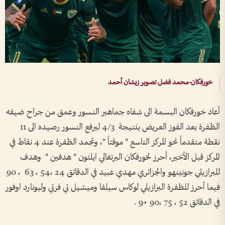
خورفكان-محمد فضل تصوير زيشان أحمد
أعاد خورفكان البسمة الى شفاه جماهير النسور وعمق من جراح ضيفه
الظفرة بعد الفوز العريض بنتيجة 4/3 ليرفع النسور رصيده الى 11
نقطة متقدماً نحو المركز التاسع " موقتاً "، وتجمد الظفرة عند 4 نقاط في
المركز قبل الأخير، أحرز لخورفكان البرتغالي ايلتون " هدفين " وهدف
للبرازيلي جونينهو والجزائري مهدي عبيد في الدقائق 24 ،54 ، 63 ، 90
فيما أحرز للظفرة البرازيلي لوكاس سيلفا وميشيل تي فرتي وليونارد اوفور
في الدقائق 52 ، 75 ،90 +9 .