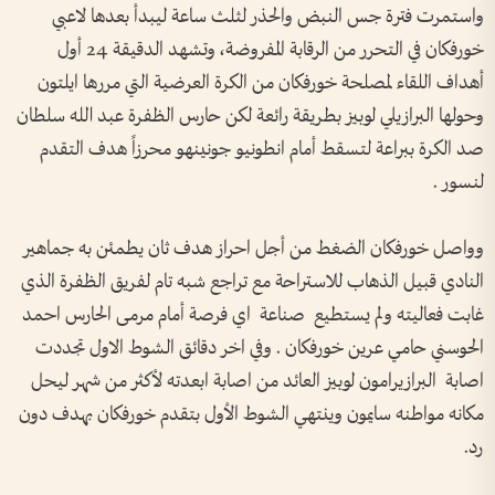
واستمرت فترة جس النبض والحذر لثلث ساعة ليبدأ بعدها لاعبي
خورفكان في التحرر من الرقابة المفروضة، وتشهد الدقيقة 24 أول
أهداف اللقاء لمصلحة خورفكان من الكرة العرضية التي مررها ايلتون
وحولها البرازيلي لوبيز بطريقة رائعة لكن حارس الظفرة عبد الله سلطان
صد الكرة ببراعة لتسقط أمام انطونيو جونينهو محرزاً هدف التقدم
لنسور .
وواصل خورفكان الضغط من أجل احراز هدف ثان يطمئن به جماهير
النادي قبيل الذهاب للاستراحة مع تراجع شبه تام لفريق الظفرة الذي
غابت فعاليته ولم يستطيع صناعة اي فرصة أمام مرمى الحارس احمد
الحوسني حامي عرين خورفكان . وفي اخر دقائق الشوط الاول تجددت
اصابة البرازيرامون لوبيز العائد من اصابة ابعدته لأكثر من شهر ليحل
مكانه مواطنه سايمون وينتهي الشوط الأول بتقدم خورفكان بهدف دون
رد.