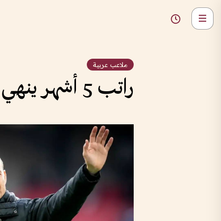
ملاعب عربية
راتب 5 أشهر ينهي رحلة توروب مع الأهلي