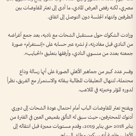
مصري، لكنه رفض العرض المادي، ما أدى إلى تعثر المفاوضات بين
الطرفين وانتهاء الجلسة دون التوصل إلى اتفاق.
وزادت الشكوك حول مستقبل الشحات مع ناديه، بعد جمع أغراضه
من النادي قبل مغادرته، ثم نشره عبر حسابه على «إنستغرام» صورة
جمعته بعدد من منسوبي النادي، وأرفقها بتعليق «الحبايب».
وفسر عدد كبير من جماهير الأهلي الصورة على أنها رسالة وداع
محتملة، لتنهال التعليقات المطالبة ببقائه والاستمرار مع الفريق، نظراً
لدوره المؤثر وخبرته في الملاعب.
ويفتح تعثر المفاوضات الباب أمام احتمال عودة الشحات إلى دوري
أدنوك للمحترفين، حيث سبق له التألق بقميص العين في الفترة من
يناير 2018 حتى يناير 2019، وقدم مستويات مميزة قبل انتقاله إلى
الأهلي، خاصة أنه سيكون مطلق السراح.