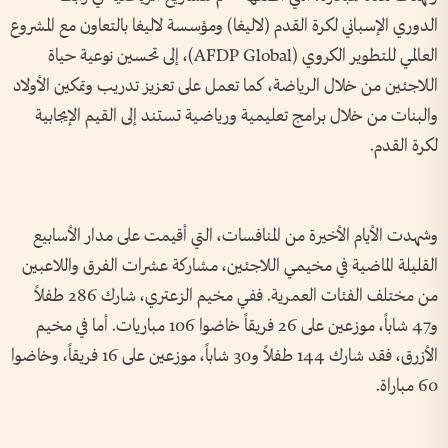
الدوري الإسباني لكرة القدم (لاليغا) ومؤسسة لاليغا بالتعاون مع المشروع
العالمي للتطوير الكروي (AFDP Global)، إلى تحسين نوعية حياة
اللاجئين من خلال الرياضة، كما تعمل على تعزيز تدريب وتمكين الأولاد
والبنات من خلال برامج تعليمية ورياضية تستند إلى القيم الإيجابية
لكرة القدم.
وشهدت الأيام الأخيرة من المنافسات، التي أقيمت على مدار الأسابيع
القليلة الماضية في مخيمي اللاجئين، مشاركة عشرات الفرق واللاعبين
من مختلف الفئات العمرية. ففي مخيم الزعتري، شارك 286 طفلاً
و47 شاباً، موزعين على 26 فريقاً خاضوا 106 مباريات. أما في مخيم
الأزرق، فقد شارك 144 طفلاً و30 شاباً، موزعين على 16 فريقاً، وخاضوا
60 مباراة.