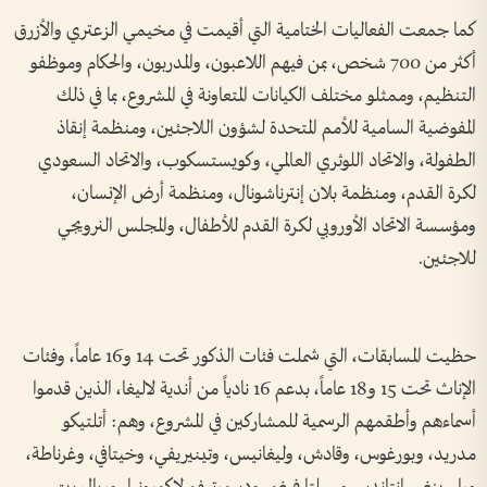
كما جمعت الفعاليات الختامية التي أقيمت في مخيمي الزعتري والأزرق
أكثر من 700 شخص، بمن فيهم اللاعبون، والمدربون، والحكام وموظفو
التنظيم، وممثلو مختلف الكيانات المتعاونة في المشروع، بما في ذلك
المفوضية السامية للأمم المتحدة لشؤون اللاجئين، ومنظمة إنقاذ
الطفولة، والاتحاد اللوثري العالمي، وكويستسكوب، والاتحاد السعودي
لكرة القدم، ومنظمة بلان إنترناشونال، ومنظمة أرض الإنسان،
ومؤسسة الاتحاد الأوروبي لكرة القدم للأطفال، والمجلس النرويجي
للاجئين.
حظيت المسابقات، التي شملت فئات الذكور تحت 14 و16 عاماً، وفئات
الإناث تحت 15 و18 عاماً، بدعم 16 نادياً من أندية لاليغا، الذين قدموا
أسماءهم وأطقمهم الرسمية للمشاركين في المشروع، وهم: أتلتيكو
مدريد، وبورغوس، وقادش، وليغانيس، وتينيريفي، وخيتافي، وغرناطة،