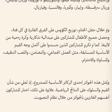
وراسينغ سانتاندير، وسيلتا فيغو، وديبورتيفو لاكورونيا، وريال بيتيس،
وريال سرقسطة، وإيبار، وألميريا، وفالنسيا، وفياريال.
وتم خلال حفل الختام، توزيع الكؤوس على الفرق الفائزة في كل فئة،
وحصل جميع الأطفال المشاركين على ميدالية تذكارية وكرة رسمية من
لاليغا. كما تم تكريم المشاركين الذين جسدوا على أكمل وجه القيم
الأساسية للمسابقة، مثل العمل الجماعي، والتضامن، واللعب النظيف،
والمساواة والاحترام.
وتُمثل هذه الجوائز إحدى الركائز الأساسية للمشروع، إذ تُعلي من شأن
القيم والسلوك على النتائج الرياضية. علاوة على ذلك، اختار المشاركون
أنفسهم الفائزين بالجوائز من خلال نظام التصويت.