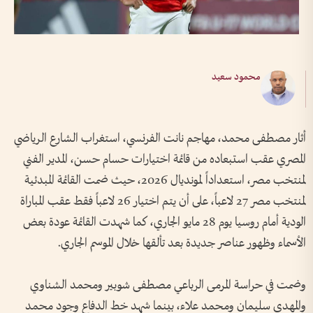
محمود سعيد
أثار مصطفى محمد، مهاجم نانت الفرنسي، استغراب الشارع الرياضي
المصري عقب استبعاده من قائمة اختيارات حسام حسن، المدير الفني
لمنتخب مصر، استعداداً لمونديال 2026، حيث ضمت القائمة المبدئية
لمنتخب مصر 27 لاعباً، على أن يتم اختيار 26 لاعباً فقط عقب المباراة
الودية أمام روسيا يوم 28 مايو الجاري، كما شهدت القائمة عودة بعض
الأسماء وظهور عناصر جديدة بعد تألقها خلال الموسم الجاري.
وضمت في حراسة المرمى الرباعي مصطفى شوبير ومحمد الشناوي
والمهدي سليمان ومحمد علاء، بينما شهد خط الدفاع وجود محمد