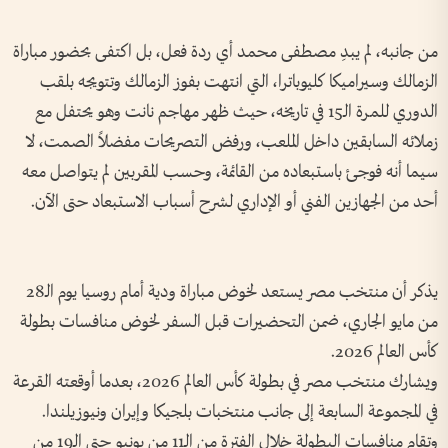
من جانبه، لم يبدِ مصطفى محمد أي ردة فعل، بل اكتفى بحضور مباراة
الزمالك وسيراميكا كليوباترا، التي انتهت بفوز الزمالك وتتويجه بلقب
الدوري للمرة الـ15 في تاريخه، حيث ظهر مهاجم نانت وهو يحتفل مع
زملائه السابقين داخل الملعب، ورفض التصريحات مفضلاً الصمت، لا
سيما أنه فوجئ باستبعاده من القائمة، وحسب المقربين لم يتواصل معه
أحد من الجهازين الفني أو الإداري لشرح أسباب الاستبعاد حتى الآن.
يذكر أن منتخب مصر يستعد لخوض مباراة ودية أمام روسيا يوم الـ28
من مايو الجاري، ضمن التحضيرات قبل السفر لخوض منافسات بطولة
كأس العالم 2026.
ويشارك منتخب مصر في بطولة كأس العالم 2026، بعدما أوقعته القرعة
في المجموعة السابعة إلى جانب منتخبات بلجيكا وإيران ونيوزيلندا.
وتقام منافسات البطولة خلال الفترة من الـ11 من يونيو حتى الـ19 من