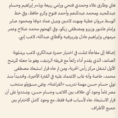
هاني وطارق علاء وحمدي فتحي ورامي ربيعة وياسر إبراهيم وحسام
عبدالمجيد ومحمد عبدالمنعم وأحمد فتوح وكريم حافظ، وفي خط
الوسط مروان عطية ومهند لاشين ونبيل عماد دونجا ومحمود صابر
وإمام عاشور وزيزو ومصطفى زيكو، وفي الهجوم محمد صلاح وعمر
مرموش وإبراهيم عادل وتريزيجيه وأقطاي عبدالله، لاعب إنبي.
إضافة إلى مفاجأة تمثلت في اختيار حمزة عبدالكريم، لاعب برشلونة
الصاعد، الذي يقدم أداء رائعاً مع فريقه الرديف، وهو ما جعله المرشح
الأول لشغل مركز رأس الحربة، ومن ثم جاء قرار استبعاد مصطفى
محمد، خاصة وأنه غاب الاعتماد عليه في الفترة الأخيرة، وتحديداً منذ
تولي حسام حسن مهمة تدريب «الفراعنة». ونفى مسؤولو منتخب
مصر تماماً وجود أي خلاف بين اللاعب وحسام حسن، وشددوا على أن
قرار الاستبعاد جاء لأسباب فنية فقط، مع وجود كامل الاحترام بين
جميع الأطراف.