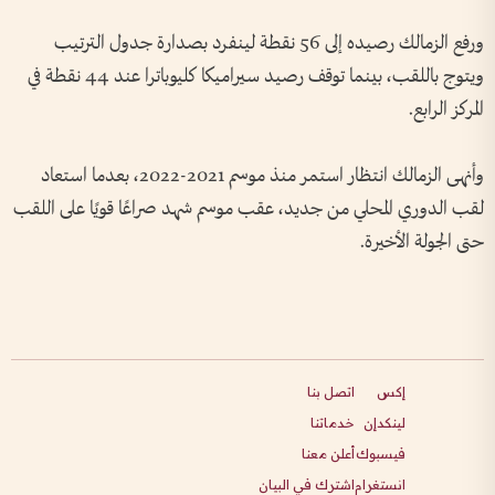
ورفع الزمالك رصيده إلى 56 نقطة لينفرد بصدارة جدول الترتيب
ويتوج باللقب، بينما توقف رصيد سيراميكا كليوباترا عند 44 نقطة في
المركز الرابع.
وأنهى الزمالك انتظار استمر منذ موسم 2021-2022، بعدما استعاد
لقب الدوري المحلي من جديد، عقب موسم شهد صراعًا قويًا على اللقب
حتى الجولة الأخيرة.
إكس
اتصل بنا
لينكدإن
خدماتنا
فيسبوك
أعلن معنا
انستغرام
اشترك في البيان