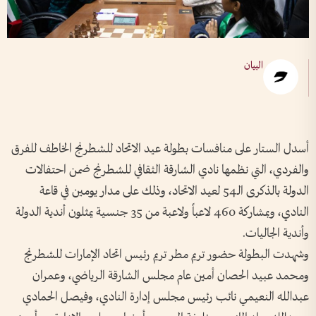
البيان
أسدل الستار على منافسات بطولة عيد الاتحاد للشطرنج الخاطف للفرق
والفردي، التي نظمها نادي الشارقة الثقافي للشطرنج ضمن احتفالات
الدولة بالذكرى الـ54 لعيد الاتحاد، وذلك على مدار يومين في قاعة
النادي، وبمشاركة 460 لاعباً ولاعبة من 35 جنسية يمثلون أندية الدولة
وأندية الجاليات.
وشهدت البطولة حضور تريم مطر تريم رئيس اتحاد الإمارات للشطرنج
ومحمد عبيد الحصان أمين عام مجلس الشارقة الرياضي، وعمران
عبدالله النعيمي نائب رئيس مجلس إدارة النادي، وفيصل الحمادي