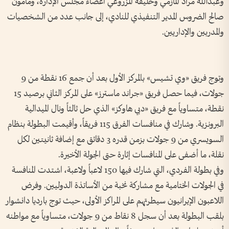
وعبدالله مراد المازمي وخليفة المزروعي أعضاء مجلس الإدارة، ومأمون
صالح الضروس المدير التنفيذي للنادي، إلى جانب عدد من الشخصيات
والمدربين والإداريين.
وتوج فريق «وي تشيس» بالمركز الأول بعد أن جمع 16 نقطة من 9
جولات، فيما حصل فريق «جراند ماسترز» على المركز الثاني برصيد 15
نقطة، متساوياً مع فريق «دبي هاوكز» الذي حل ثالثاً ونال الميدالية
البرونزية. وشارك في منافسات الفرق 115 فريقاً، وأقيمت البطولة بنظام
السويسري من 9 جولات بزمن قدره 3 دقائق مع إضافة ثانيتين لكل
نقلة، ما أضفى على المنافسات إثارة حتى الجولة الأخيرة.
وفي بطولة الفردي، التي شارك فيها 150 لاعباً ولاعبة، اشتدت المنافسة
في الجولات الختامية مع مشاركة نخبة من الأساتذة الدوليين. وفرض
اللاعبون الإيرانيون سيطرتهم على المراكز الأولى، حيث توج بارديا دانشوار
بلقب البطولة بعد أن سجل 8 نقاط من 9 جولات، متساوياً مع مواطنه