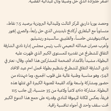
أصغر جليزاده الذي حل وصيفاً ونال الميدالية الفضية.
وحصد بوريا داريني المركز الثالث والميدالية البرونزية برصيد 7.5 نقاط،
متساوياً مع البلغاري أركاديج نايديتش الذي حل رابعاً، والصربي إيجور
ميلادينوفيتش خامساً، والفلبيني سالسيدو ريشيليو.
وأعرب عمران عبدالله النعيمي نائب رئيس مجلس إدارة نادي الشارقة
الثقافي للشطرنج عن تقديره للمستوى الكبير الذي ظهرت عليه
البطولة، مشيداً بالأعداد الضخمة للمشاركين هذا العام، وقال: نعتز في
نادي الشارقة الثقافي للشطرنج بتنظيم بطولة تحمل اسم عيد الاتحاد
الـ54، وهو مناسبة وطنية غالية على قلوب الجميع، وما شهدناه من
حضور ومشاركة واسعة يؤكد القيمة المعنوية الكبيرة التي تمثلها هذه
البطولة. مشاركة 460 لاعباً ولاعبة من 35 جنسية، إلى جانب 115
فريقاً، يعكس المكانة المرموقة للنادي وقدرته على جمع هذا التنوع الكبير
تحت سقف واحد في أجواء تنافسية راقية.