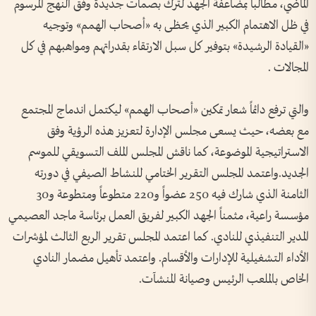
الماضي، مطالباً بمضاعفة الجهد لترك بصمات جديدة وفق النهج المرسوم
في ظل الاهتمام الكبير الذي يحظى به «أصحاب الهمم» وتوجيه
«القيادة الرشيدة» بتوفير كل سبل الارتقاء بقدراتهم ومواهبهم في كل
المجالات .
والتي ترفع دائماً شعار تمكين «أصحاب الهمم» ليكتمل اندماج المجتمع
مع بعضه، حيث يسعى مجلس الإدارة لتعزيز هذه الرؤية وفق
الاستراتيجية الموضوعة، كما ناقش المجلس الملف التسويقي للموسم
الجديد.واعتمد المجلس التقرير الختامي للنشاط الصيفي في دورته
الثامنة الذي شارك فيه 250 عضواً و220 متطوعاً ومتطوعة و30
مؤسسة راعية، مثمناً الجهد الكبير لفريق العمل برئاسة ماجد العصيمي
المدير التنفيذي للنادي. كما اعتمد المجلس تقرير الربع الثالث لمؤشرات
الأداء التشغيلية للإدارات والأقسام. واعتمد تأهيل مضمار النادي
الخاص بالملعب الرئيس وصيانة المنشآت.