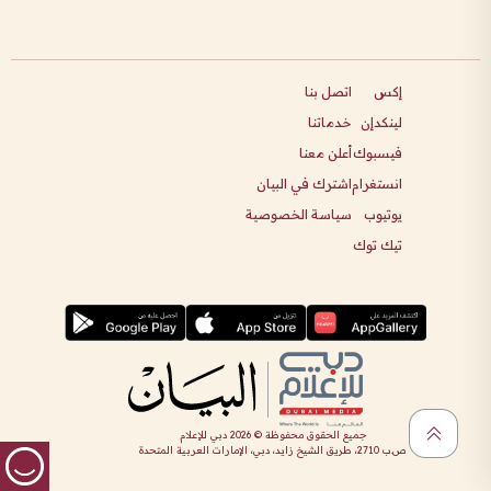
إكس
اتصل بنا
لينكدإن
خدماتنا
فيسبوك
أعلن معنا
انستغرام
اشترك في البيان
يوتيوب
سياسة الخصوصية
تيك توك
جميع الحقوق محفوظة ©
2026
دبي للإعلام
ص.ب 2710، طريق الشيخ زايد، دبي، الإمارات العربية المتحدة