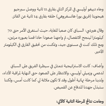
وجاء دييغو أوليسي في المركز الثاني بفارق 11 ثانية ووصل سيرجيو
هيجويتا (فريق بورا-هانسغروهي) خلفه بفارق 14 ثانية عن الفائز.
وقال هيرشي: السباق كان صعبا للغاية، حيث استغرق الأمر حتى 70
كيلومترا لينجح الانفصال، ثم واجهنا صعودا حادا قمنا بعبوره مرتين،
ومع ذلك كنت في مستوى جيد، وتمكنت من تحقيق الفارق في الكيلومتر
الأخير.
وأضاف: كانت الاستراتيجية تتمثل في سيطرة الفريق على السباق
لدعمي وزميلي أوليسي، والانتظار على الصعود حتى النهاية لمراقبة الأداء،
ولدينا مرحلة نهائية أطول وقد لا تكون ملائمة لي كما كانت أمس، ولكننا
سنبذل جهدنا للدفاع عن القميص.
وجاءت نتائج المرحلة الثانية كالآتي: