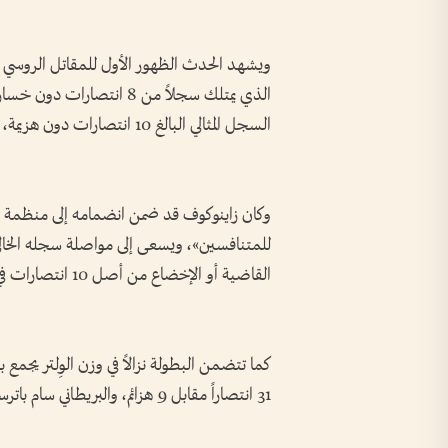
ويشهد الحدث الظهور الأول للمقاتل الروسي غي
الذي يمتلك سجلاً من 8 انت
السجل المثالي البالغ 10 انتصارات دون هزيمة، في مواجهة تجمع اثنين من أبرز المواهب الصاعدة في الفئة.
وكان زاينوكوف قد ضمن انضمامه إلى منظمة «
القاضية أو الإخضاع من أصل 10 انتصارات في مسيرته الاحترافية.
كما تتضمن البطولة نزالاً في وزن الوِلتر يجمع
31 انتصاراً مقابل 9 هزائم، والبريطاني سام باترسون، الذي حقق 13 انتصاراً مقابل هزيمتين.