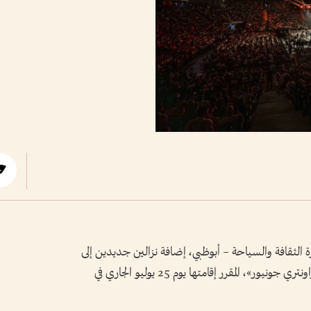
الثقافة والسياحة – أبوظبي، إضافة نزالين جديدين إلى
بطاقة «يو إف سي فايت نايت: أنكالايف ضد راونتري جونيور»، المقرر إقامتها يوم 25 يوليو الجاري في