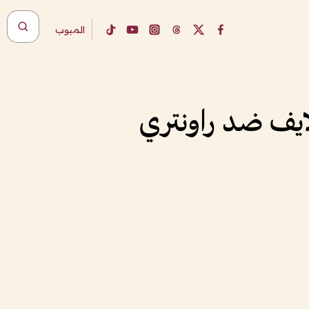
المبوب
لايف ضد راونتري