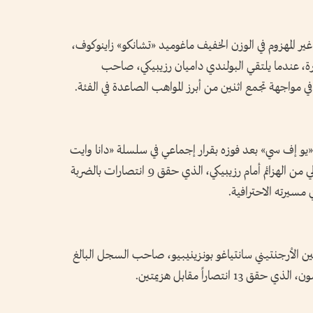
ر المهزوم في الوزن الخفيف ماغوميد «تشانكو» زاينوكوف،
صارات دون خسارة، عندما يلتقي البولندي داميان رزيبيكي، صاحب
يو إف سي» بعد فوزه بقرار إجماعي في سلسلة «دانا وايت
للمتنافسين»، ويسعى إلى مواصلة سجله الخالي من الهزائم أمام رزيبيكي، الذي حقق 9 انتصارات بالضربة
 بين الأرجنتيني سانتياغو بونزينيبيو، صاحب السجل البالغ