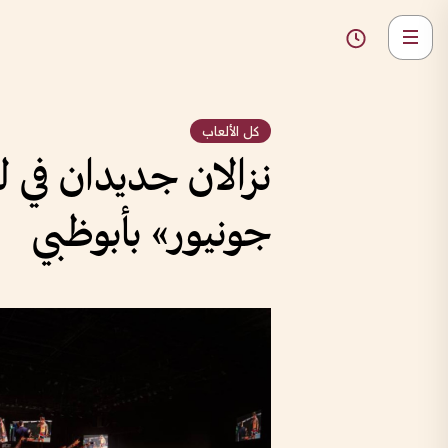
كل الألعاب
نزالان جديدان في ل
جونيور» بأبوظبي