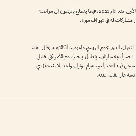
ويعود بونزينيبيو إلى المنافسة في أبوظبي للمرة الأولى منذ عام 2021، فيما يتطلع باترسون إلى مواصلة
مس مشاركات له في «يو إف سي».
الثقيل، الذي يجمع الروسي ماغوميد أنكالايف، بطل الفئة
السابق والمصنف الأول، وصاحب السجل (21 انتصاراً، وخسارتان، وتعادل واحد)، مع الأمريكي خليل
راونتري جونيور، المصنف الخامس، وصاحب السجل (15 انتصاراً، و7 هزائم، ونزال واحد بلا نتيجة)، في
نافسة على لقب الفئة.