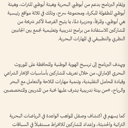
ويُقام البرنامج بدعم من أبوظبي البحرية وهيئة أبوظبي للتراث، وهيئة
أبوظبي للطفولة المبكرة، ومجموعة سرح، وذلك في ثلاثة مواقع رئيسية
هي أبوظبي، والمرفأ، وجزيرة دلما، بما يتيح الفرصة لأكبر شريحة من
المشاركين للاستفادة من برامج تدريبية وتعليمية تجمع بين الجانبين
النظري والتطبيقي في المهارات البحرية.
ويهدف البرنامج إلى ترسيخ الهوية الوطنية والمحافظة على الموروث
البحري الإماراتي، من خلال تعريف المشاركين بأساسيات الإبحار الشراعي
وقيادة المحامل التقليدية، وتنمية مهارات الملاحة والتعامل مع البحر
والرياح، ضمن بيئة تدريبية يشرف عليها نخبة من المدربين والمتخصصين.
كما يسهم في اكتشاف وصقل المواهب الواعدة في الرياضات البحرية
التراثية والحديثة، وإعداد المشاركين للانخراط مستقبلاً في السباقات