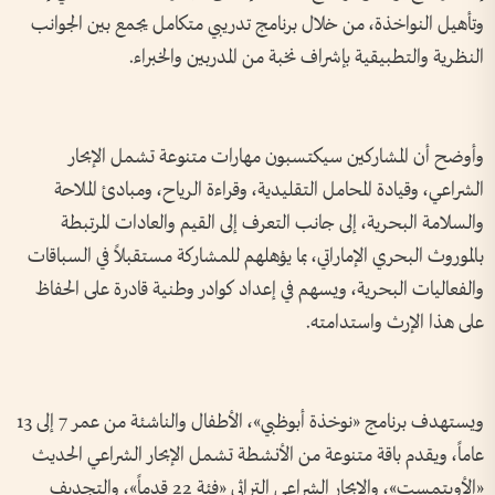
وتأهيل النواخذة، من خلال برنامج تدريبي متكامل يجمع بين الجوانب
النظرية والتطبيقية بإشراف نخبة من المدربين والخبراء.
وأوضح أن المشاركين سيكتسبون مهارات متنوعة تشمل الإبحار
الشراعي، وقيادة المحامل التقليدية، وقراءة الرياح، ومبادئ الملاحة
والسلامة البحرية، إلى جانب التعرف إلى القيم والعادات المرتبطة
بالموروث البحري الإماراتي، بما يؤهلهم للمشاركة مستقبلاً في السباقات
والفعاليات البحرية، ويسهم في إعداد كوادر وطنية قادرة على الحفاظ
على هذا الإرث واستدامته.
ويستهدف برنامج «نوخذة أبوظبي»، الأطفال والناشئة من عمر 7 إلى 13
عاماً، ويقدم باقة متنوعة من الأنشطة تشمل الإبحار الشراعي الحديث
«الأوبتمست»، والإبحار الشراعي التراثي «فئة 22 قدماً»، والتجديف