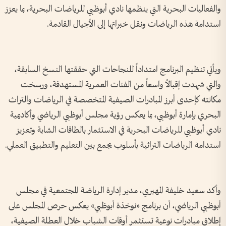
والفعاليات البحرية التي ينظمها نادي أبوظبي للرياضات البحرية، بما يعزز
استدامة هذه الرياضات ونقل خبراتها إلى الأجيال القادمة.
ويأتي تنظيم البرنامج امتداداً للنجاحات التي حققتها النسخ السابقة،
والتي شهدت إقبالاً واسعاً من الفئات العمرية المستهدفة، ورسخت
مكانته كإحدى أبرز المبادرات الصيفية المتخصصة في الرياضات والتراث
البحري بإمارة أبوظبي، بما يعكس رؤية مجلس أبوظبي الرياضي وأكاديمية
نادي أبوظبي للرياضات البحرية في الاستثمار بالطاقات الشابة وتعزيز
استدامة الرياضات التراثية بأسلوب يجمع بين التعليم والتطبيق العملي.
وأكد سعيد خليفة المهيري، مدير إدارة الرياضة المجتمعية في مجلس
أبوظبي الرياضي، أن برنامج «نوخذة أبوظبي» يعكس حرص المجلس على
إطلاق مبادرات نوعية تستثمر أوقات الشباب خلال العطلة الصيفية،