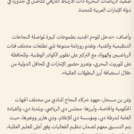
صعيد الرياضات البحرية ذات الارتباط التاريخي المتأصل في جذورنا في
دولة الإمارات العربية المتحدة.
وأضاف: «ندخل الموسم الجديد بطموحات كبيرة لمواصلة النجاحات
التنظيمية والفنية، وتقديم روزنامة متنوعة تلبي تطلعات مختلف فئات
الرياضيين والهواة، مع التركيز على تطوير الكوادر الوطنية، والمحافظة
على الموروث البحري، وتعزيز حضور الإمارات في المحافل الدولية من
خلال استضافة أبرز البطولات العالمية».
وثمن بن مسحار، جهود شركاء النجاح للنادي من مختلف الجهات
الحكومية والخاصة، وأبرزها: مجلس دبي الرياضي، وبلدية دبي، والقيادة
العامة لشرطة دبي، ومؤسسة دبي للإعلام، ودبي هاربر ووغيرها، حيث
يتم التنسيق معهم لضمان تنظيم الفعاليات وفق أعلى المعايير العالمية،