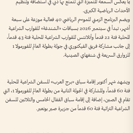
بما يعكس السمعة المتميزة التي تتمتع بها دبي في استضافة وتنظيم
الأحداث الرياضية الكبرى.
ويضم البرنامج الزمني للموسم الرياضي 40 فعالية موزعة على سبعة
أشهر، تبدأ في سبتمبر 2026 بسباقات «الشندغة» للقوارب الشراعية
المحلية فئة 22 قدماً وأتلانتس للقوارب الشراعية المحلية فئة 43 قدماً،
إلى جانب مشاركة فريق الفيكتوري في جولة بطولة العالم للفورمولا 1
للزوارق السريعة في شنغهاي الصينية.
ويشهد شهر أكتوبر إقامة سباق «برج العرب» للسفن الشراعية المحلية
فئة 60 قدماً، والمشاركة في الجولة الثانية من بطولة العالم للفورمولا 1، التي
تقام في الصين، إضافة إلى إقامة سباق القفال الخامس والثلاثين للسفن
الشراعية التراثية فئة 60 قدماً من جزيرة صير بونعير.