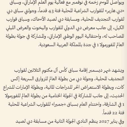
ويواصل الموسم زخمه في نوفمبر مع فعالية يوم العلم الإماراتي، وسباق
«دبي هاربر» للقوارب الشراعية المحلية فئة 43 قدماً، وجولتي سباق دبي
لقوارب التجديف المحلية، ومسابقة دبي لصيد الأسماك، وسباق قوارب
الكيل، إلى جانب معرض دبي الدولي للقوارب واليخوت والعرض الليلي
المصاحب له، واحتفالية اليوم الوطني الإماراتي، والمشاركة في جولة بطولة
العالم للفورمولا 1 في جدة بالمملكة العربية السعودية.
ويشهد شهر ديسمبر إقامة سباق كأس آل مكتوم الثلاثين لقوارب
التجديف المحلية، وجولة دبي من بطولة العالم للزوارق السريعة إكس
كات، وبطولة الاستعراض الحر للدراجات المائية، وبطولة الإمارات للشراع
الحديث، إلى جانب المشاركة في الجولة الختامية من بطولة العالم للفورمولا
1 في الشارقة، واختتام العام بسباق «جميرا» للقوارب الشراعية المحلية
فئة 22 قدماً.
وفي يناير 2027 ينظم النادي الجولة الثانية من مسابقة دبي لصيد