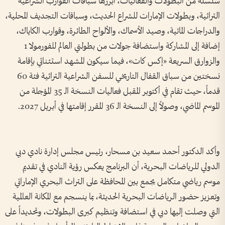
سلسلة من البطولات والفعاليات، أبرزها سباقات القوارب الشراعية
التراثية، وبطولات الإمارات للشراع الحديث، وسباقات التجديف المحلية،
والدراجات المائية، وصيد الأسماك، والألواح الطائرة، وقوارب الكاياك،
إضافة إلى المشاركة واستضافة جولات من بطولتي العالم للفورمولا 1
والزوارق السريعة «إكس كات»، فيما سيكون المشهد استثنائي بإقامة
نسختين من سباق القفال التاريخي للسفن الشراعية التراثية فئة 60
قدماً، حيث تقام في أكتوبر المقبل فعاليات النسخة الـ 35 المؤجلة من
الموسم الماضي، وصولاً إلى النسخة الـ 36 المقرر إقامتها في أبريل 2027.
وأكد الدكتور أحمد سعيد بن مسحار، رئيس مجلس إدارة نادي دبي
الدولي للرياضات البحرية، أن البرنامج يعكس رؤية النادي في تقديم
موسم رياضي متكامل يجمع بين المحافظة على التراث البحري الإماراتي
وتعزيز حضور الرياضات البحرية الحديثة، بما ينسجم مع المكانة العالمية
التي وصلت إليها دبي في استضافة وتنظيم كبرى البطولات، وتحديداً على