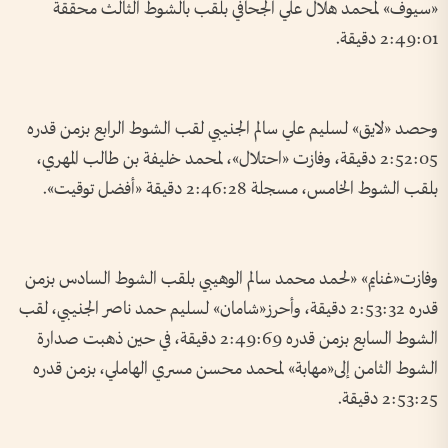
«سيوف» لمحمد هلال علي الجحافي بلقب بالشوط الثالث محققة
2:49:01 دقيقة.
وحصد «لايق» لسليم علي سالم الجنيبي لقب الشوط الرابع بزمن قدره
2:52:05 دقيقة، وفازت «احتلال»، لمحمد خليفة بن طالب المهري،
بلقب الشوط الخامس، مسجلة 2:46:28 دقيقة «أفضل توقيت».
وفازت«غنايم» «لحمد محمد سالم الوهيبي بلقب الشوط السادس بزمن
قدره 2:53:32 دقيقة، وأحرز«شامان» لسليم حمد ناصر الجنيبي، لقب
الشوط السابع بزمن قدره 2:49:69 دقيقة، في حين ذهبت صدارة
الشوط الثامن إلى«مهابة» لمحمد محسن مسري الهاملي، بزمن قدره
2:53:25 دقيقة.