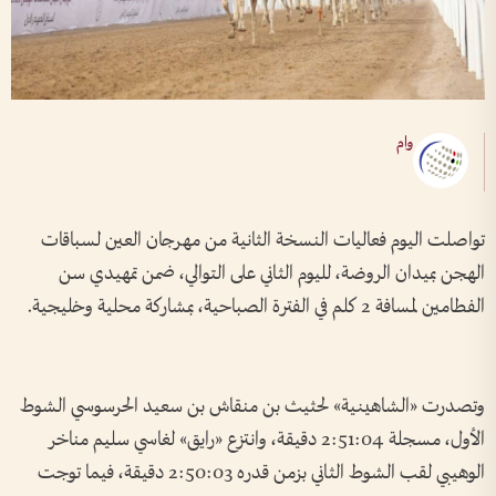
وام
تواصلت اليوم فعاليات النسخة الثانية من مهرجان العين لسباقات
الهجن بميدان الروضة، لليوم الثاني على التوالي، ضمن تمهيدي سن
الفطامين لمسافة 2 كلم في الفترة الصباحية، بمشاركة محلية وخليجية.
وتصدرت «الشاهينية» لحثيث بن منقاش بن سعيد الحرسوسي الشوط
الأول، مسجلة 2:51:04 دقيقة، وانتزع «رايق» لغاسي سليم مناخر
الوهيبي لقب الشوط الثاني بزمن قدره 2:50:03 دقيقة، فيما توجت