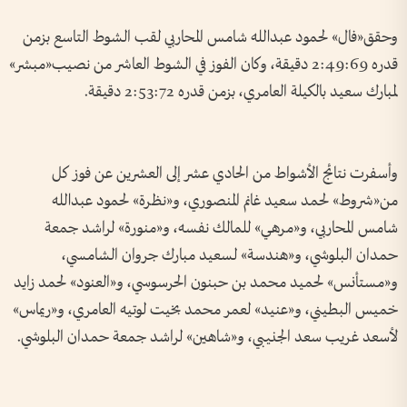
وحقق«فال» لحمود عبدالله شامس المحاربي لقب الشوط التاسع بزمن
قدره 2:49:69 دقيقة، وكان الفوز في الشوط العاشر من نصيب«مبشر»
لمبارك سعيد بالكيلة العامري، بزمن قدره 2:53:72 دقيقة.
وأسفرت نتائج الأشواط من الحادي عشر إلى العشرين عن فوز كل
من«شروط» لحمد سعيد غانم المنصوري، و«نظرة» لحمود عبدالله
شامس المحاربي، و«مرهي» للمالك نفسه، و«منورة» لراشد جمعة
حمدان البلوشي، و«هندسة» لسعيد مبارك جروان الشامسي،
و«مستأنس» لحميد محمد بن حبنون الحرسوسي، و«العنود» لحمد زايد
خميس البطيني، و«عنيد» لعمر محمد بخيت لوتيه العامري، و«ريماس»
لأسعد غريب سعد الجنيبي، و«شاهين» لراشد جمعة حمدان البلوشي.