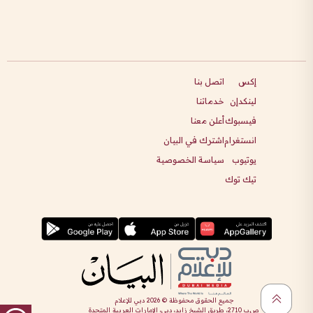
إكس
اتصل بنا
لينكدإن
خدماتنا
فيسبوك
أعلن معنا
انستغرام
اشترك في البيان
يوتيوب
سياسة الخصوصية
تيك توك
جميع الحقوق محفوظة ©
2026
دبي للإعلام
ص.ب 2710، طريق الشيخ زايد، دبي، الإمارات العربية المتحدة