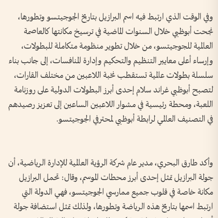
وفي الوقت الذي ارتبط فيه اسم البرازيل بتاريخ الجوجيتسو وتطورها،
نجحت أبوظبي خلال السنوات الماضية في ترسيخ مكانتها كالعاصمة
العالمية للجوجيتسو، من خلال تطوير منظومة متكاملة للبطولات،
وإرساء أعلى معايير التنظيم والتحكيم وإدارة المنافسات، إلى جانب بناء
سلسلة بطولات عالمية تستقطب نخبة اللاعبين من مختلف القارات،
لتصبح أبوظبي غراند سلام إحدى أبرز البطولات الدولية على روزنامة
اللعبة، ومحطة رئيسية في مشوار اللاعبين الساعين إلى تعزيز رصيدهم
في التصنيف العالمي لرابطة أبوظبي لمحترفي الجوجيتسو.
وأكد طارق البحري، مدير عام شركة الرؤية العالمية للإدارة الرياضية، أن
جولة البرازيل تمثل إحدى أبرز محطات الموسم، وقال: تحمل البرازيل
مكانة خاصة في قلوب جميع ممارسي الجوجيتسو، فهي الدولة التي
ارتبط اسمها بتاريخ هذه الرياضة وتطورها، ولذلك تمثل استضافة جولة