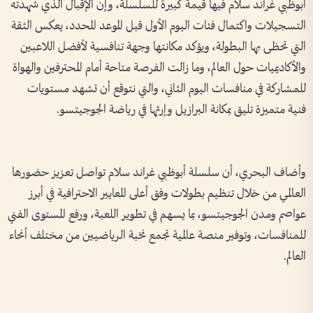
أبوظبي غراند سلام فيها قيمة كبيرة للسلسلة، وإن الإقبال الذي شهدته
التسجيلات واكتمال فئات اليوم الأول قبل الموعد المحدد، يعكس الثقة
التي تحظى بها البطولة، ويؤكد مكانتها وجهة تنافسية لأفضل اللاعبين
والأكاديميات حول العالم، وما زالت الفرصة متاحة أمام المحترفين والهواة
للمشاركة في منافسات اليوم الثاني، والتي نتوقع أن تشهد مستويات
فنية متميزة تليق بمكانة البرازيل وإرثها في رياضة الجوجيتسو.
وأضاف البحري، أن سلسلة أبوظبي غراند سلام تواصل تعزيز حضورها
العالمي من خلال تنظيم بطولات وفق أعلى المعايير الاحترافية في أبرز
عواصم ومدن الجوجيتسو، بما يسهم في تطوير اللعبة، ورفع المستوى الفني
للمنافسات، وتوفير منصة عالمية تجمع نخبة الرياضيين من مختلف أنحاء
العالم.