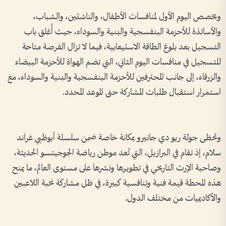
ويخصص اليوم الأول لمنافسات الأطفال، والناشئين، والشباب،
والأساتذة للأحزمة البنفسجية والبنية والسوداء، حيث أُغلق باب
التسجيل بعد بلوغ الطاقة الاستيعابية، فيما لا تزال الفرصة متاحة
للتسجيل في منافسات اليوم الثاني، التي تضم الهواة للأحزمة البيضاء
والزرقاء، إلى جانب المحترفين للأحزمة البنفسجية والبنية والسوداء، مع
استمرار استقبال طلبات المشاركة حتى الموعد المحدد.
وتحظى جولة ريو دي جانيرو بمكانة خاصة ضمن سلسلة أبوظبي غراند
سلام، إذ تقام في البرازيل، التي تُعد موطن رياضة الجوجيتسو الحديثة،
وصاحبة الإرث التاريخي في تطويرها ونشرها على مستوى العالم، ما يمنح
هذه المحطة قيمة فنية وتنافسية كبيرة، في ظل مشاركة نخبة اللاعبين
والأكاديميات من مختلف الدول.