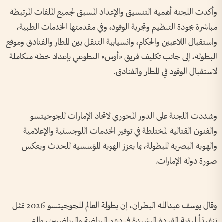
وأكدت اللجنة أهمية التنسيق والإعداد المسبق لجميع الملفات المرتبطة
مباشرة بجودة التنظيم وتجربة الوفود، وفي مقدمتها الخدمات الطبية،
واستقبال اللاعبين والحكام، وانسيابية التنقل بين المطار والفنادق وموقع
البطولة، إلى جانب تكليف فريق «أوس» التطوعي بإعداد خطة متكاملة
لاستقبال الوفود في المطار والفنادق.
وشددت اللجنة على الدور المحوري لاتحاد الإمارات للجوجيتسو
والفنون القتالية المختلطة في توفير الخدمات اللوجستية والإعلامية
والهوية البصرية للبطولة، بما يعزز الهوية المؤسسية للحدث ويعكس
صورة دولة الإمارات.
وقال يوسف عبدالله البطران، إن بطولة العالم للجوجيتسو 2026 تمثل
تنفيذاً لرؤية القيادة الرشيدة في دعم الرياضة والرياضيين، والتي