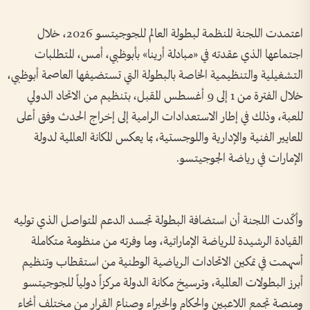
اعتمدت اللجنة المنظمة لبطولة العالم للجوجيتسو 2026، خلال
اجتماعها الذي عقدته في «مبادلة أرينا» بأبوظبي، أمس، المتطلبات
التشغيلية والتنظيمية الخاصة بالبطولة التي تستضيفها العاصمة أبوظبي،
خلال الفترة من 1 إلى 9 أغسطس المقبل، بتنظيم من الاتحاد الدولي
للعبة، وذلك في إطار الاستعدادات الرامية إلى إخراج الحدث وفق أعلى
المعايير الفنية والإدارية واللوجستية، بما يعكس المكانة العالمية لدولة
الإمارات في رياضة الجوجيتسو.
وأكّدت اللجنة أن استضافة البطولة تجسد الدعم المتواصل الذي توليه
القيادة الرشيدة للرياضة الإماراتية، وما وفرته من منظومة متكاملة
أسهمت في تمكين الاتحادات الرياضية الوطنية من استقطاب وتنظيم
أبرز البطولات العالمية، وترسيخ مكانة الدولة مركزاً دولياً للجوجيتسو
ومنصة تجمع اللاعبين والحكام والخبراء وصناع القرار من مختلف أنحاء