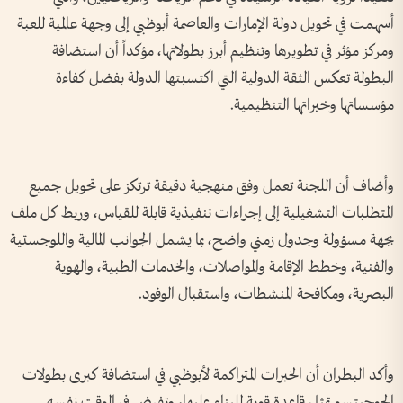
أسهمت في تحويل دولة الإمارات والعاصمة أبوظبي إلى وجهة عالمية للعبة
ومركز مؤثر في تطويرها وتنظيم أبرز بطولاتها، مؤكداً أن استضافة
البطولة تعكس الثقة الدولية التي اكتسبتها الدولة بفضل كفاءة
مؤسساتها وخبراتها التنظيمية.
وأضاف أن اللجنة تعمل وفق منهجية دقيقة ترتكز على تحويل جميع
المتطلبات التشغيلية إلى إجراءات تنفيذية قابلة للقياس، وربط كل ملف
بجهة مسؤولة وجدول زمني واضح، بما يشمل الجوانب المالية واللوجستية
والفنية، وخطط الإقامة والمواصلات، والخدمات الطبية، والهوية
البصرية، ومكافحة المنشطات، واستقبال الوفود.
وأكد البطران أن الخبرات المتراكمة لأبوظبي في استضافة كبرى بطولات
الجوجيتسو تمثل قاعدة قوية للبناء عليها، وتفرض في الوقت نفسه