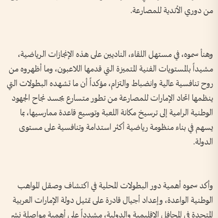
من دوري الأندية للمصارعة.
وهنأ سموه، في مستهل اللقاء، الناديين على هذه الإنجازات الرياضية،
مشيداً بالمستويات الفنية المتميزة التي قدمها اللاعبون، وما أظهروه من
روح تنافسية عالية وانضباط والتزام، مؤكداً أن ما تشهده البطولات التي
ينظمها اتحاد الإمارات للمصارعة من تطور متسارع يجسد نجاح الجهود
الوطنية الرامية إلى ترسيخ مكانة اللعبة وتوسيع قاعدة ممارسيها، بما
يسهم في بناء منظومة رياضية أكثر استدامة وتنافسية على مستوى
الدولة.
وأكد سموه أهمية دور البطولات المحلية في اكتشاف وصقل المواهب
الوطنية الواعدة، وإعداد أجيال قادرة على تمثيل دولة الإمارات العربية
المتحدة في المحافل الإقليمية والدولية، مشدداً على أهمية مواصلة نشر