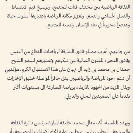
الثقافة الرياضية بين مختلف فئات المجتمع، وترسيخ قيم الانضباط
والعمل الجماعي والتميز، وتعزيز مكانة الرياضة باعتبارها أسلوب حياة
وعنصراً محورياً في بناء الإنسان وتنمية المجتمع.
من جانبهم، أعرب ممثلو نادي الشارقة لرياضات الدفاع عن النفس
ونادي الفجيرة للفنون القتالية عن شكرهم وتقديرهم لسمو الشيخ
حمدان بن محمد بن زايد آل نهيان على هذا الاستقبال الكريم، مؤكدين
أن دعم سموه للرياضة والرياضيين يمثل حافزاً لمواصلة تحقيق الإنجازات
وبذل المزيد من الجهود للارتقاء برياضة المصارعة إلى مستويات أكثر
تقدماً على الصعيدين المحلي والدولي.
وبهذه المناسبة، أكد معالي محمد خليفة المبارك، رئيس دائرة الثقافة
والسياحة - أبوظبي، رئيس مجلس إدارة اتحاد الإمارات للمصارعة، أن