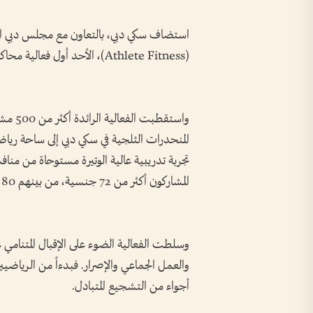
استضاف سكي دبي، بالتعاون مع مجلس دبي الر
(Athlete Fitness)، الأحد أول فعالية محاكاة نادي هايروكس التدريبي.
المنحدرات الثلجية في سكي دبي إلى ساحة ريا
المشاركون أكثر من 72 جنسية، من بينهم 80 مواطناً إماراتياً.
وسلطت الفعالية الضوء على الإقبال المتنامي ع
والعمل الجماعي والإصرار. فبدءاً من الرياضيين
أجواء من التشجيع المتبادل.