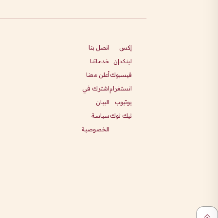
إكس
اتصل بنا
لينكدإن
خدماتنا
فيسبوك
أعلن معنا
انستغرام
اشترك في
يوتيوب
البيان
تيك توك
سياسة
الخصوصية