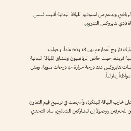
ياضي وبدعم من استوديو اللياقة البدنية أثليت فتنس
واستقطبت الفعالية الرائدة أكثر من 500 مشارك تتراوح أعمارهم بين 18 و60 عاماً، وحولت
ضية فريدة، حيث خاض الرياضيون وعشاق اللياقة البدنية
تجربة تدريبية عالية الوتيرة مستوحاة من منافسات هايروكس عند درجة حرارة -4 درجات مئوية. ومثل
لى تجارب اللياقة المبتكرة، وأسهمت في ترسيخ قيم التعاون
 المحترفين ووصولاً إلى المشاركين المبتدئين، ساد التحدي