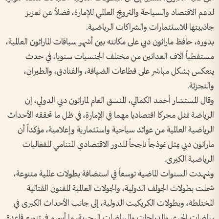
لدعم الاقتصاد والسياحة والترويج العالمي للإمارة، فضلاً عن تعزيز
جاذبيتها للاستثمارات والشراكات الرياضية.
بدوره، حافظ ماراثون دبي على مكانته بين أشهر سباقات الماراثون العالمية،
مستقطباً آلاف العدائين من مختلف الجنسيات سنويا، في حدث
ينعكس بشكل مباشر على قطاعات الضيافة، والفنادق، والطيران،
والتجزئة.
وقال المستشار أحمد الكمالي، المنسق العام لماراثون دبي الدولي، إن
الرياضة تمثل محركا اقتصاديا مهما في الإمارة، في ظل ما تحققه الأحداث
الرياضية العالمية من عوائد سياحية واستثمارية وإعلامية، مؤكداً أن
ماراثون دبي يمثل نموذجاً ناجحاً للدور الاقتصادي المتنامي للفعاليات
الرياضية الكبرى.
وشهدت السنوات الماضية توسعاً في استضافة بطولات عالمية متنوعة،
شملت بطولات الجولف الدولية، والجولات العالمية للفنون القتالية
المختلطة، وبطولات الكريكيت الدولية، إلى جانب الأحداث الكبرى في
رياضات الجري والدراجات والرياضات البحرية، ما أسهم في تنويع قاعدة