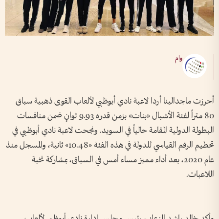
وام
أحرزت ماجدالينا أردا لاعبة نادي أبوظبي لألعاب القوى ذهبية سباق
80 متراً لفئة الأشبال «بنات» بزمن قدره 9.93 ثوانٍ ضمن منافسات
البطولة الدولية المقامة حالياً في السويد. ونجحت لاعبة نادي أبوظبي في
تحطيم الرقم القياسي للدولة في هذه الفئة «10.48» ثانية، والمسجل منذ
عام 2020، بعد أداء مميز مساء أمس في السباق، بمشاركة نخبة
اللاعبات.
وأكد خالد راشد الزعابي، رئيس مجلس إدارة نادي أبوظبي لألعاب